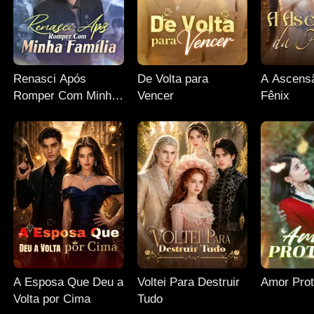
Renasci Após
De Volta para
A Ascens
Romper Com Minha
Vencer
Fênix
Família
A Esposa Que Deu a
Voltei Para Destruir
Amor Prot
Volta por Cima
Tudo