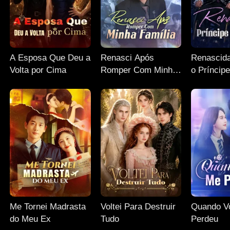
A Esposa Que Deu a
Renasci Após
Renascida
Volta por Cima
Romper Com Minha
o Príncip
Família
Me Tornei Madrasta
Voltei Para Destruir
Quando V
do Meu Ex
Tudo
Perdeu