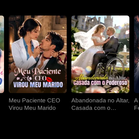
Meu Paciente CEO
Abandonada no Altar,
A
Virou Meu Marido
Casada com o
F
Poderoso
D
P