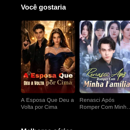
se uniu ao seu secretário para investigar a misteri
Você gostaria
pelo sangue.
A Esposa Que Deu a
Renasci Após
Volta por Cima
Romper Com Minha
Família