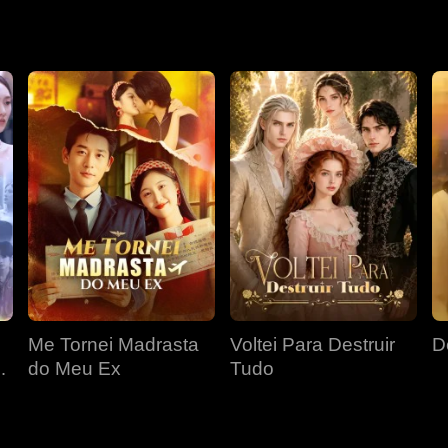
osa mulher e descobriu um segredo cruel por trás daquele casam
Me Tornei Madrasta
Voltei Para Destruir
D
do Meu Ex
Tudo