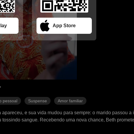
lay
App Store
o pessoal
Suspense
Amor familiar
 apareceu, e sua vida mudou para sempre: o marido passou a i
rreu tossindo sangue. Recebendo uma nova chance, Beth promet
 os acontecimentos insistiam em se repetir. Determinada a mudar