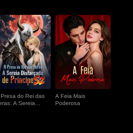
EP 31
EP 32
EP 33
EP 34
EP 35
EP 36
EP 37
EP 38
EP 39
EP 40
 Presa do Rei das
A Feia Mais
eras: A Sereia
Poderosa
isfarçada de
ríncipe