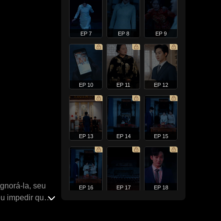
EP 7
EP 8
EP 9
EP 10
EP 11
EP 12
EP 13
EP 14
EP 15
gnorá-la, seu
EP 16
EP 17
EP 18
eu impedir que a
 o destino, ela