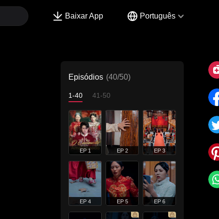
Baixar App
Português
Episódios
(40/50)
1-40
41-50
EP 1
EP 2
EP 3
EP 4
EP 5
EP 6