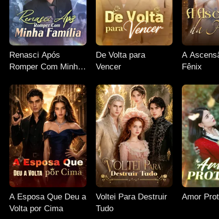
Renasci Após
De Volta para
A Ascens
Romper Com Minha
Vencer
Fênix
Família
A Esposa Que Deu a
Voltei Para Destruir
Amor Prot
Volta por Cima
Tudo