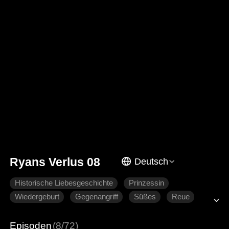
Ryans Verlus 08
Deutsch
Historische Liebesgeschichte
Prinzessin
Wiedergeburt
Gegenangriff
Süßes
Reue
Hartgesottene Liebe
Episoden
(8/72)