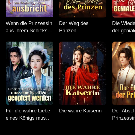
Wenn die Prinzessin
Der Weg des
Die Wiede
aus ihrem Schicksal
Prinzen
der genial
ausbricht
Für die wahre Liebe
Die wahre Kaiserin
Der Absch
eines Königs muss
Prinzessi
eine Spielfigur
geopfert werden