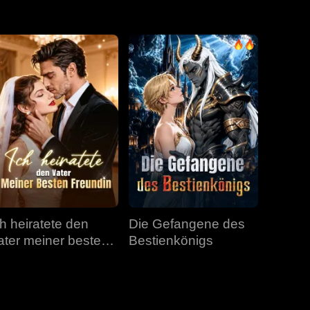
Folge 31
Folge 32
Folge 33
Folge 34
Folge 35
Folge 36
Folge 37
Folge 38
Folge 39
Folge 40
ch heiratete den
Die Gefangene des
ater meiner besten
Bestienkönigs
reundin