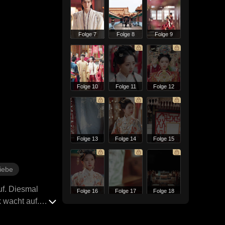
Folge 7
Folge 8
Folge 9
Folge 10
Folge 11
Folge 12
Folge 13
Folge 14
Folge 15
iebe
uf. Diesmal
Folge 16
Folge 17
Folge 18
 wacht auf.
 zu erinnern.