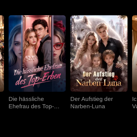
Die hässliche
Der Aufstieg der
I
Ehefrau des Top-
Narben-Luna
V
Erben
F