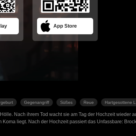
lay
App Store
geburt
Gegenangriff
Süßes
Reue
Hartgesottene L
e Hölle. Nach ihrem Tod wacht sie am Tag der Hochzeit wieder a
im Koma liegt. Nach der Hochzeit passiert das Unfassbare: Brock
e bedeuten. Doch dann beginnt Ryan, sich an ihr früheres Leben