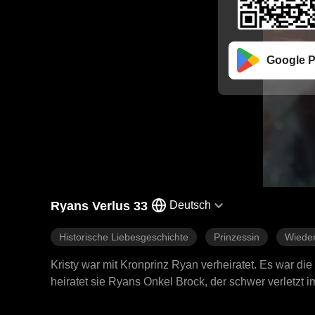
Google P
Ryans Verlus 33
Deutsch
Historische Liebesgeschichte
Prinzessin
Wieder
Kristy war mit Kronprinz Ryan verheiratet. Es war di
heiratet sie Ryans Onkel Brock, der schwer verletzt 
Zum ersten Mal erfährt Kristy, was Respekt und Lieb