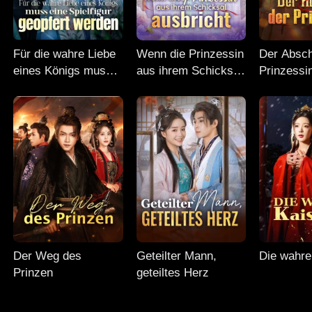
Für die wahre Liebe
Wenn die Prinzessin
Der Absch
eines Königs muss
aus ihrem Schicksal
Prinzessi
eine Spielfigur
ausbricht
geopfert werden
Der Weg des
Geteilter Mann,
Die wahre
Prinzen
geteiltes Herz