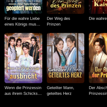
Für die wahre Liebe
Der Weg des
Die wahre
eines Königs muss
Prinzen
eine Spielfigur
geopfert werden
Wenn die Prinzessin
Geteilter Mann,
Der Absch
aus ihrem Schicksal
geteiltes Herz
Prinzessi
ausbricht