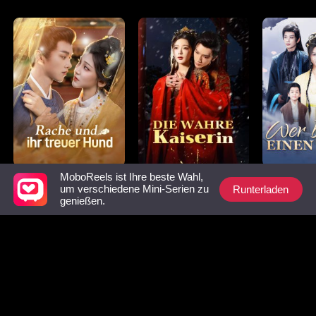
MoboReels ist Ihre beste Wahl,
Rache und ihr treuer
Die wahre Kaiserin
Wer brauc
Runterladen
um verschiedene Mini-Serien zu
Hund
Mann?
genießen.
Unbedingt ansehen-Liste