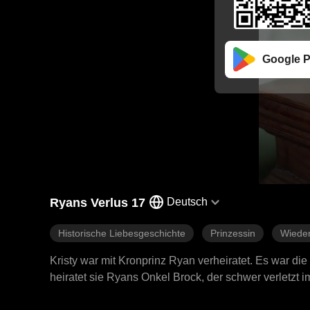
Google P
Ryans Verlus 17
Deutsch
Historische Liebesgeschichte
Prinzessin
Wieder
Kristy war mit Kronprinz Ryan verheiratet. Es war di
heiratet sie Ryans Onkel Brock, der schwer verletzt 
Zum ersten Mal erfährt Kristy, was Respekt und Lieb