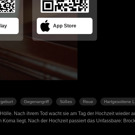
lay
App Store
geburt
Gegenangriff
Süßes
Reue
Hartgesottene L
e Hölle. Nach ihrem Tod wacht sie am Tag der Hochzeit wieder a
im Koma liegt. Nach der Hochzeit passiert das Unfassbare: Brock
e bedeuten. Doch dann beginnt Ryan, sich an ihr früheres Leben