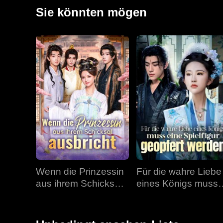
Plötzlich will er sie um jeden Preis zurück.
Sie könnten mögen
Wenn die Prinzessin
Für die wahre Liebe
aus ihrem Schicksal
eines Königs muss
ausbricht
eine Spielfigur
geopfert werden