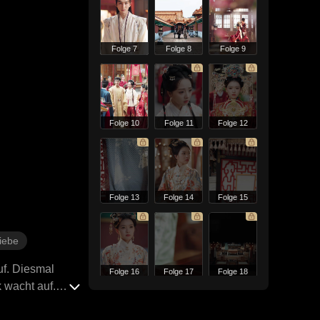
Folge 7
Folge 8
Folge 9
Folge 10
Folge 11
Folge 12
Folge 13
Folge 14
Folge 15
iebe
uf. Diesmal
Folge 16
Folge 17
Folge 18
 wacht auf.
 zu erinnern.