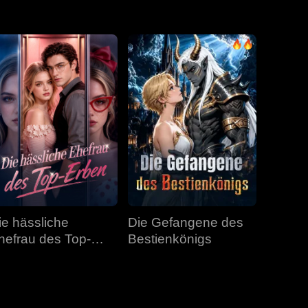
Folge 31
Folge 32
Folge 33
Folge 34
Folge 35
Folge 36
Folge 37
Folge 38
Folge 39
Folge 40
ie hässliche
Die Gefangene des
hefrau des Top-
Bestienkönigs
rben