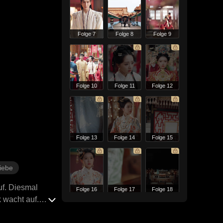
Folge 7
Folge 8
Folge 9
Folge 10
Folge 11
Folge 12
Folge 13
Folge 14
Folge 15
iebe
uf. Diesmal
Folge 16
Folge 17
Folge 18
 wacht auf.
 zu erinnern.