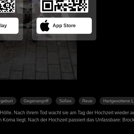
lay
App Store
geburt
Gegenangriff
Süßes
Reue
Hartgesottene L
e Hölle. Nach ihrem Tod wacht sie am Tag der Hochzeit wieder a
im Koma liegt. Nach der Hochzeit passiert das Unfassbare: Brock
e bedeuten. Doch dann beginnt Ryan, sich an ihr früheres Leben