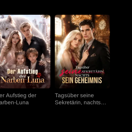
Folge 31
Folge 32
Folge 33
Folge 34
Folge 35
Folge 36
Folge 37
Folge 38
Folge 39
Folge 40
er Aufstieg der
Tagsüber seine
arben-Luna
Sekretärin, nachts
sein Geheimnis