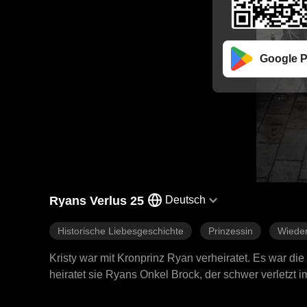
Google P
Ryans Verlus 25
Deutsch
Historische Liebesgeschichte
Prinzessin
Wieder
Kristy war mit Kronprinz Ryan verheiratet. Es war di
heiratet sie Ryans Onkel Brock, der schwer verletzt 
Zum ersten Mal erfährt Kristy, was Respekt und Lieb