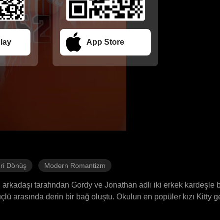
lay
App Store
ri Dönüş
Modern Romantizm
rkadaşı tarafından Gordy ve Jonathan adlı iki erkek kardeşle bi
üçlü arasında derin bir bağ oluştu. Okulun en popüler kızı Kitty g
e kardeşleri ona karşı döndürdü. Hayal kırıklığına uğrayan Anna