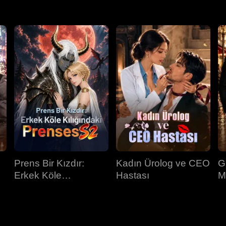
Prens Bir Kızdır:
Kadın Ürolog ve CEO
G
Erkek Köle
Hastası
M
Kılığındaki Prenses
İ