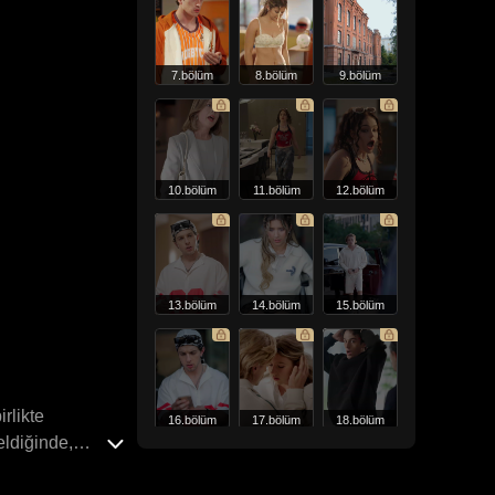
7.bölüm
8.bölüm
9.bölüm
10.bölüm
11.bölüm
12.bölüm
13.bölüm
14.bölüm
15.bölüm
rlikte
16.bölüm
17.bölüm
18.bölüm
eldiğinde,
, kulüpten