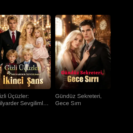
31.bölüm
32.bölüm
33.bölüm
34.bölüm
35.bölüm
36.bölüm
37.bölüm
38.bölüm
39.bölüm
40.bölüm
izli Üçüzler:
Gündüz Sekreteri,
ilyarder Sevgilimle
Gece Sırrı
kinci Şans