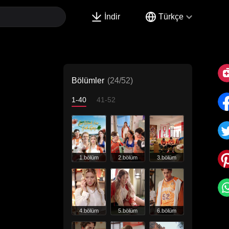
İndir
Türkçe
Bölümler
(24/52)
1-40
41-52
1.bölüm
2.bölüm
3.bölüm
4.bölüm
5.bölüm
6.bölüm