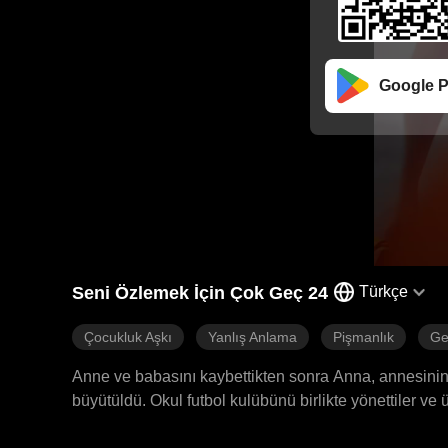
Google P
Seni Özlemek İçin Çok Geç 24
Türkçe
Çocukluk Aşkı
Yanlış Anlama
Pişmanlık
Ge
Anne ve babasını kaybettikten sonra Anna, annesinin a
büyütüldü. Okul futbol kulübünü birlikte yönettiler ve 
Anna'nın yerini almak için planlar yapmaya başladı v