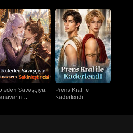
öleden Savaşçıya:
Prens Kral ile
anavarın
Kaderlendi
kinleştiricisi