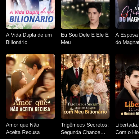
A Vida Dupla de um
Eu Sou Dele E Ele É
A Esposa
Bilionário
Meu
do Magnat
Amor que Não
Trigêmeos Secretos:
Libertada
Aceita Recusa
Segunda Chance
Com o H