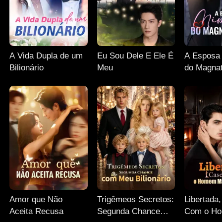
A Vida Dupla de um
Eu Sou Dele E Ele É
A Esposa
Bilionário
Meu
do Magnat
Amor que Não
Trigêmeos Secretos:
Libertada
Aceita Recusa
Segunda Chance
Com o H