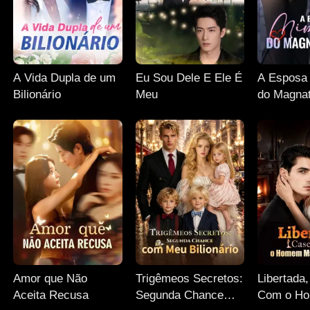
A Vida Dupla de um
Eu Sou Dele E Ele É
A Esposa
Bilionário
Meu
do Magnat
Amor que Não
Trigêmeos Secretos:
Libertada
Aceita Recusa
Segunda Chance
Com o H