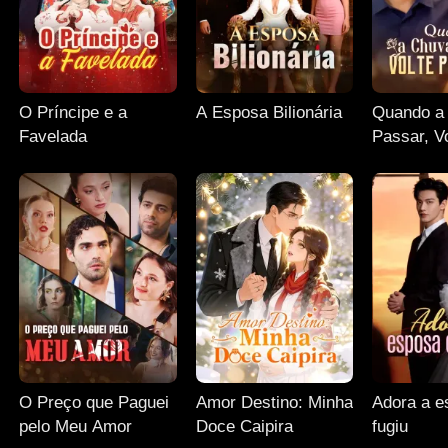
O Príncipe e a
A Esposa Bilionária
Quando a
Favelada
Passar, V
Mim
O Preço que Paguei
Amor Destino: Minha
Adora a e
pelo Meu Amor
Doce Caipira
fugiu