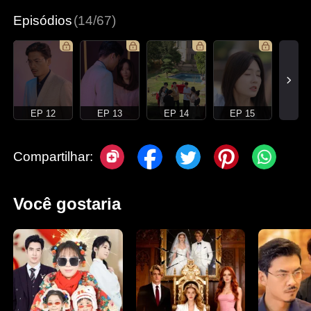
Romance moderno
Episódios
(14/67)
EP 12
EP 13
EP 14
EP 15
Compartilhar:
Você gostaria