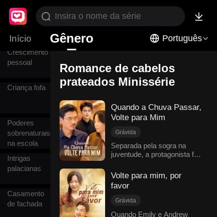
1VN
Gênero
Início
Português
Crescimento
pessoal
Romance de cabelos
prateados Minissérie
Criança fofa
Quando a Chuva Passar,
Volte para Mim
Poderes
sobrenaturais
Grávida
na escola
Romance de cabelos prateados
Separada pela sogra na
juventude, a protagonista foi
Mal-entendido
Intrigas
arrancada de seu filho
Amor reacendido
palacianas
recém-nascido. Ela foi
Volte para mim, por
História comovente
enganada e levada a
favor
Amor familiar
acreditar que ele havia
Casamento
morrido e que seu marido
Romance moderno
Grávida
de fachada
tinha refeito a vida. Dezoito
Romance de cabelos prateados
Quando Emily e Andrew
anos depois, ela os