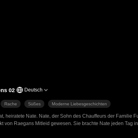
ens 02
Deutsch
Rache
Süßes
Moderne Liebesgeschichten
, heiratete Nate. Nate, der Sohn des Chauffeurs der Familie Fu
jekt von Raegans Mitleid gewesen. Sie brachte Nate jeden Tag i
 ihrer eigenen Karte, bot ihm gehobenen Luxus und schenkte ih