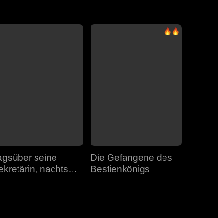
Folge 31
Folge 32
Folge 33
Folge 34
Folge 35
Folge 36
Folge 37
Folge 38
Folge 39
Folge 40
agsüber seine
Die Gefangene des
ekretärin, nachts
Bestienkönigs
ein Geheimnis