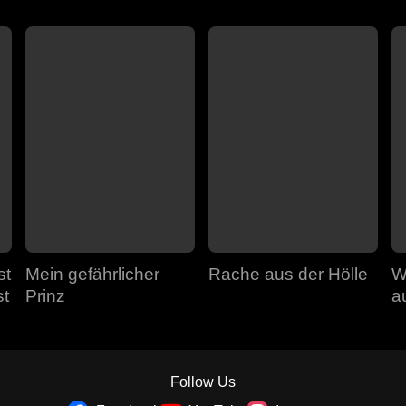
st
Mein gefährlicher
Rache aus der Hölle
W
st
Prinz
a
a
Follow Us