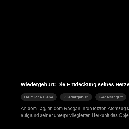
Wiedergeburt: Die Entdeckung seines Herz
Heimliche Liebe
Wiedergeburt
Gegenangriff
An dem Tag, an dem Raegan ihren letzten Atemzug tat
aufgrund seiner unterprivilegierten Herkunft das Ob
Maybach zur Schule, bezahlte seine Bedürfnisse mit