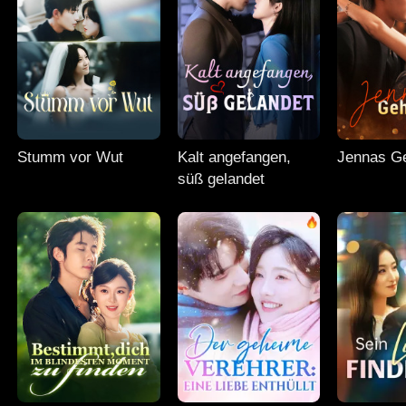
Stumm vor Wut
Kalt angefangen,
Jennas G
süß gelandet