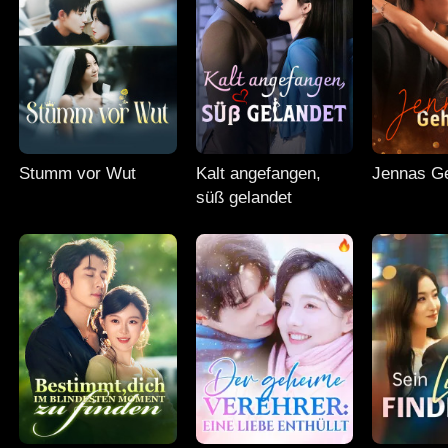
Stumm vor Wut
Kalt angefangen,
Jennas G
süß gelandet