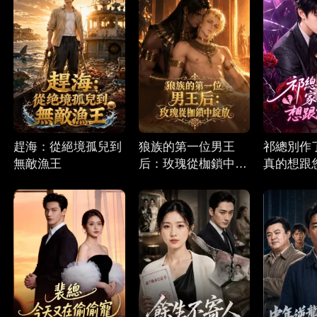
趕海：從絕境孤兒到
狼族的第一位男王
祁總別作
無敵漁王
后：玫瑰從枷鎖中綻
真的想跟
放