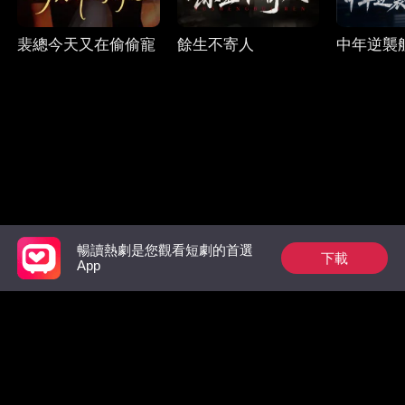
裴總今天又在偷偷寵
餘生不寄人
中年逆襲
暢讀熱劇是您觀看短劇的首選
下載
Follow Us
App
Facebook
YouTube
Instagram
使用條款
|
隱私政策
|
聯系我們
© 2018-now CHANGDU (HK) TECHNOLOGY LIMITED