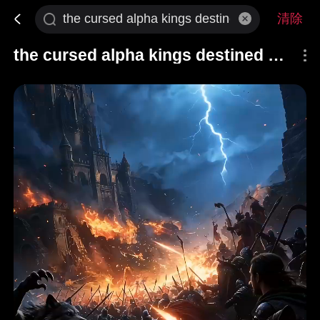
清除
the cursed alpha kings destined mate