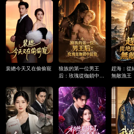
裴總今天又在偷偷寵
狼族的第一位男王
趕海：從
后：玫瑰從枷鎖中綻
無敵漁王
放