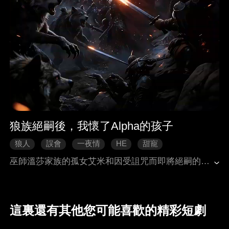
狼族絕嗣後，我懷了Alpha的孩子
狼人
誤會
一夜情
HE
甜寵
巫師溫莎家族的孤女艾米和因受詛咒而即將絕嗣的狼族Alpha威廉壹響貪歡後竟懷上他的種！憑著肚子裏的狼崽，艾米拯救了絕嗣邊緣的狼族，被威廉捧在手心備受寵愛，不想卻招來無盡的妒火，背叛和陰謀之下，壹個驚天真相浮出水面：艾米竟是狼族守護神月神的轉世...
這裏還有其他您可能喜歡的精彩短劇