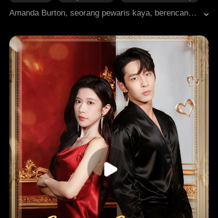
Perceraian
Cinta yang Sulit Didapatkan
CEO
Amanda Burton, seorang pewaris kaya, berencana untuk mengungkapkan kehamilan dan identitas aslinya melalui proyek bernilai triliunan rupiah. Namun selama pemeriksaan, dia menemukan suaminya, Michael Walsh, dengan wanita lain, Caitlyn Russell—yang sedang mengandung anaknya. Merasa hancur, Amanda kembali ke rumah, hanya untuk menghadapi lebih banyak permusuhan dari ibu mertuanya, membuatnya mengajukan gugatan cerai. Tragedi melanda ketika dorongan ibu mertuanya menyebabkan Amanda keguguran, dan ketegangan antara keluarga meningkat. Patah hati, Amanda memutuskan untuk memulai lembaran baru, fokus pada kariernya dan menjadi bos wanita sejati. Sementara itu, Michael terlambat menyadari betapa dia mencintai Amanda. Bisakah mereka membangun kembali kepercayaan mereka yang rusak, atau sudah terlambat?
Roman Modern