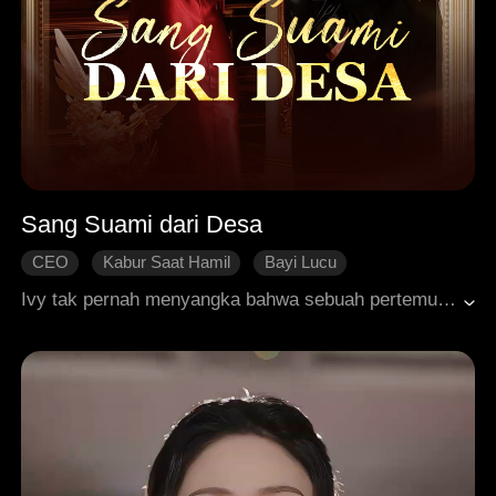
Sang Suami dari Desa
CEO
Kabur Saat Hamil
Bayi Lucu
Pernikahan Kilat
Cinta Setelah Menikah
Ivy tak pernah menyangka bahwa sebuah pertemuan tak terduga akan membuatnya hamil. Dengan tekad bulat, dia bersumpah menemukan pria itu. Lima tahun kemudian, Ivy yang kini terkenal justru sibuk mencari suami di kota. Sementara, putrinya Lexi menemukan ayah kandungnya, Jake, di sebuah desa terpencil. Meski tahu pria masa lalunya hanyalah petani, Ivy memutuskan menikah dan menjadi tulang punggung keluarga. Namun setelah pernikahan, barulah kebenaran mengejutkan terungkap: pria sederhana itu ternyata menyimpan status dan kekuasaan yang luar biasa.
Identitas Tersembunyi
Roman Modern