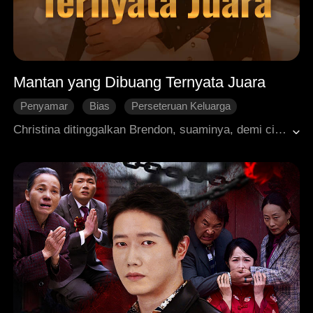
Mantan yang Dibuang Ternyata Juara
Penyamar
Bias
Perseteruan Keluarga
Identitas Tersembunyi
Serangan Balik
Christina ditinggalkan Brendon, suaminya, demi cinta pertamanya, Yolanda. Begitu surat cerai ditandatangani, dia melangkah ke lapangan tembak sebagai Rose, sang juara misterius yang tak seorang pun tahu identitas aslinya. Suasana langsung hening. Di tangannya ada satu hal yang dibutuhkan pria paling berkuasa di kota itu: kesempatan untuk diselamatkan oleh King, penyembuh legendaris. Dylan, kepala Keluarga Scott, juga rela melakukan apa saja demi dirinya. Kini Brendon ingin kembali padanya, sementara seluruh keluarga Brendon dan Yolanda terus merancang tipu muslihat. Namun, Christina selalu berhasil menghancurkan mereka. Sedikit demi sedikit, jati dirinya yang sesungguhnya mulai terungkap. Mereka akan segera sadar dengan siapa mereka berurusan.