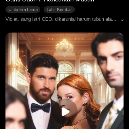
Cinta Era Lama
Lahir Kembali
Cinta Setelah Menikah
Cinta Tumbuh Perlahan
Violet, sang istri CEO, dikaruniai harum tubuh alami yang memabukkan. Terbunuh akibat kedengkian sepupunya sendiri, mereka berdua malah terlahir kembali tepat di hari pernikahan mereka. Sang sepupu menuntut untuk menukar mempelai pria. Violet pun setuju, dan menikahi Luke yang konon terkutuk akan meninggal muda. Ajaibnya, kesehatan Luke justru membaik pesat, dan kehidupan mereka menjadi semakin gemilang. Sementara itu, mantan tunangan Violet, yang terputus dari sumber keharuman istimewanya, pun gagal total dan akhirnya membawa keluarganya ke kebangkrutan. Nasib sang sepupu pun berakhir lebih tragis dari kehidupan sebelumnya.
Romansa