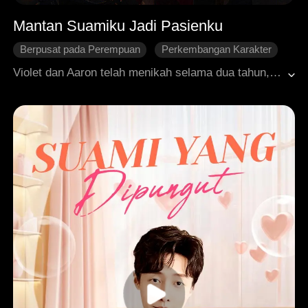
Mantan Suamiku Jadi Pasienku
Berpusat pada Perempuan
Perkembangan Karakter
White Moonlight
Balas Dendam
Penyesalan
Violet dan Aaron telah menikah selama dua tahun, tapi hubungan mereka perlahan renggang karena Audrey, teman dekat ibu Aaron yang diam-diam menyimpan perasaan kepada Aaron. Audrey terus memprovokasi Violet, mendorongnya hingga akhirnya sadar dan mengajukan gugatan cerai. Namun, Aaron menganggap Violet hanya bersikap tidak masuk akal. Belakangan, saat Violet kembali berkarier, Aaron baru mengetahui identitas aslinya: ternyata Violet adalah seorang dokter andrologi papan atas. Dipenuhi penyesalan, Aaron berusaha memenangkan hati Violet kembali, sampai melacaknya ke tempat kerjanya. Di sana, saat Violet bersiap menemui pasien, dia mendongak dan berkata, "Oh, Pak Aaron... kamu ke sini juga karena ada masalah di bawah?"
Roman Modern