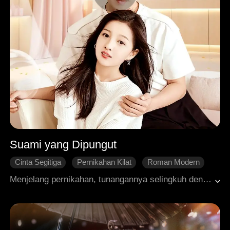
Suami yang Dipungut
Cinta Segitiga
Pernikahan Kilat
Roman Modern
Menjelang pernikahan, tunangannya selingkuh dengan adik perempuannya yang munafik. Dia menangkap basah kedua orang itu di tempat, dan karena marah, dia benar-benar menikah dengan seorang pengemis dalam sekejap, tetapi yang tidak dia duga adalah bahwa pengemis itu ternyata adalah CEO dengan harta ratusan triliun. Lihat bagaimana pasangan pengantin kilat menampar wajah bajingan itu dan jalangnya!