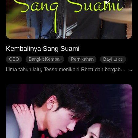
Kembalinya Sang Suami
CEO
Bangkit Kembali
Pernikahan
Bayi Lucu
Ending Bahagia
Roman Modern
Lima tahun lalu, Tessa menikahi Rhett dan bergabung dengan keluarga Hopkins, tapi selalu diabaikan olehnya setelah pernikahan mereka. Ketika Rhett menghadapi kebangkrutan dan menjadi lumpuh, dia mengira Tessa, yang hanya mendambakan harta, akan meninggalkannya. Namun Tessa justru berdedikasi merawatnya. Awalnya, Rhett mengira Tessa memiliki perasaan padanya, tapi ketika mengetahui kebenarannya, dia hancur hanti. Dengan tekad membuktikan diri layak akan cintanya, Rhett berkomitmen untuk bekerja keras dan menghasilkan cukup uang agar Tessa tidak pernah ingin meninggalkannya.