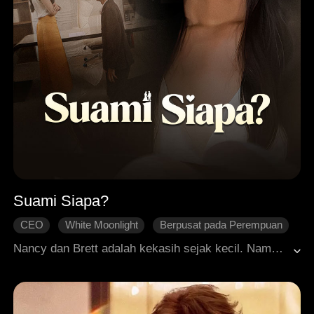
Suami Siapa?
CEO
White Moonlight
Berpusat pada Perempuan
Pengkhianatan
Cinta yang Sulit Didapatkan
Nancy dan Brett adalah kekasih sejak kecil. Namun takdir berkata lain. Suatu hari, akta nikah mereka basah terkena tumpahan kopi. Saat Nancy pergi ke Catatan Sipil untuk menggantinya, sebuah kenyataan pahit menghancurkan hatinya: akta nikahnya ternyata palsu. Statusnya masih lajang, sementara Brett telah tercatat sebagai suami sah wanita lain. Kenyataan itu mengungkapkan bahwa pria yang dicintainya itu selalu menyimpan wanita lain di hatinya. Nancy tak lebih dari pengganti belaka. Patah hati, Nancy memutuskan untuk membuka lembaran baru. Dia mengubah identitasnya dan menghilang tanpa jejak. Ketika Brett akhirnya berhasil menemukannya, Nancy telah menjadi istri orang lain. Penuh dengan penyesalan yang dalam, Brett mengakhiri hidupnya dalam kepedihan.
Roman Modern