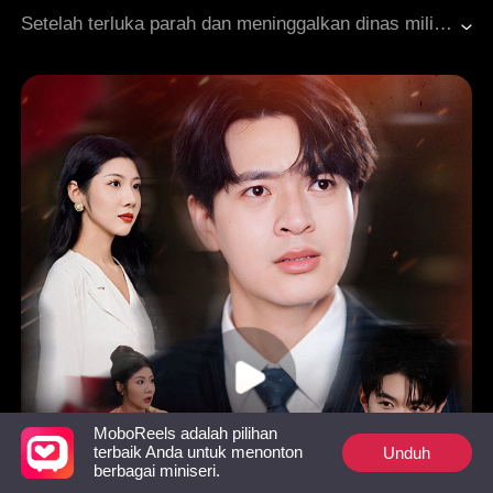
Dimanja dengan Manis
Cinta Setelah Menikah
Setelah terluka parah dan meninggalkan dinas militer, Johnny, seorang tentara elite, bekerja sebagai petugas keamanan di Grup Yita sambil diam-diam menyelidiki kematian ayahnya. Kay, rekan sang ayah, menjodohkannya dengan sang putri, Cara. Di balik pernikahan itu tersimpan misi rahasia: melindungi Cara yang tengah terperosok dalam perebutan takhta perusahaan saat kakeknya sekarat. Sementara itu, Lexi, adik perempuan Kay, menyewa pembunuh bayaran untuk menyingkirkan Kay dan Cara. Berkali-kali Johnny menyelamatkan Cara, dan di tengah bahaya, hubungan mereka semakin dalam. Bersama Alex, kawan seperjuangan lamanya, Johnny bekerja dari balik layar menumpas ancaman. Namun, Maren, putri Lexi yang juga sepupu dan orang kepercayaan Cara, menyusup sebagai agen tidur, kian memanaskan konflik bisnis dan keluarga yang sudah di ujung tanduk...
CEO
MoboReels adalah pilihan
Unduh
terbaik Anda untuk menonton
berbagai miniseri.