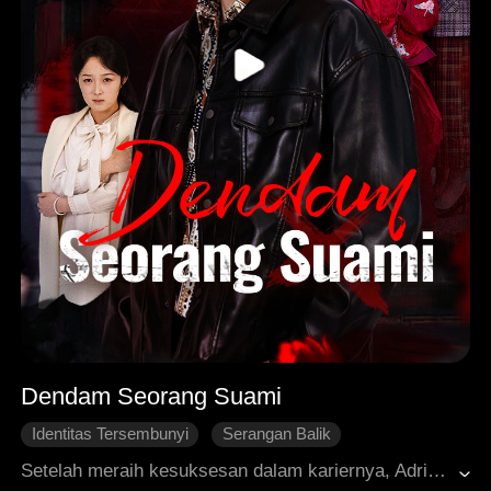
Dendam Seorang Suami
Identitas Tersembunyi
Serangan Balik
Cinta Modern
Ikatan Keluarga
Balas Dendam
Setelah meraih kesuksesan dalam kariernya, Adrian kembali ke kampung halamannya. Dia pulang dengan niat membalas budi pada Bibi Thea dan Paman Ryan, yang dulu turut merawat istrinya, Brielle. Namun, dia sangat terpukul saat mengetahui bahwa Thea dan Ryan selama ini telah menyiksa Brielle, bahkan mencoba menjualnya kepada seorang pria dengan disabilitas intelektual. Adrian menyelamatkan istrinya dan mengungkap kebenaran, sehingga para pelaku pun menerima hukuman yang setimpal. Dalam prosesnya, Adrian juga mengetahui bahwa dia bukanlah anak kandung Kaylee, dan ayah kandungnya tewas dibunuh oleh Kaylee bersama suami keduanya, Nathan. Pada akhirnya, Adrian dan Brielle membangun kembali rumah tangga mereka, mengabdikan diri untuk pembangunan desa, dan menyambut kehidupan baru serta masa depan yang damai.