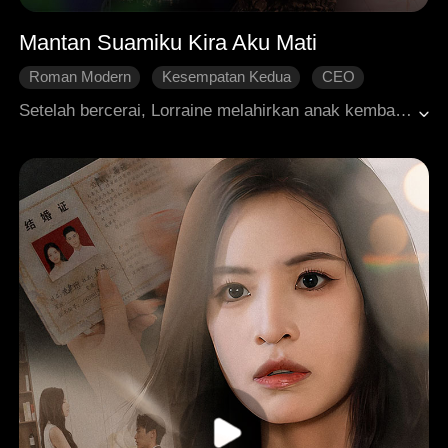
Mantan Suamiku Kira Aku Mati
Roman Modern
Kesempatan Kedua
CEO
Kehamilan
Bayi Lucu
Setelah bercerai, Lorraine melahirkan anak kembar. Karena khawatir mantan suaminya yang super kaya akan mengambil kedua anaknya, dia membawa anak yang bungsu, berpura-pura meninggal, lalu kabur. Delapan tahun kemudian, dia kembali bersama si bungsu. Berkat bantuan kedua anak kembarnya, dia dan mantan suaminya berhasil meluruskan kesalahpahaman dan rujuk kembali.
Cinta yang Dihidupkan Kembali