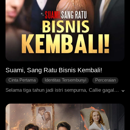
Suami, Sang Ratu Bisnis Kembali!
Cinta Pertama
Identitas Tersembunyi
Perceraian
Cinta yang Sulit Didapatkan
Patah Hati
Selama tiga tahun jadi istri sempurna, Callie gagal mencairkan hati Andrew yang dingin. Saat cinta pertama Andrew memfitnahnya, ia bahkan dipaksa mendonorkan ginjalnya sebagai "ganti rugi" untuk wanita itu! Menyadari pernikahannya sudah tidak ada harapan lagi, Callie pun menyerahkan surat cerai. Andrew yakin ia tak bisa hidup tanpanya. Tapi keesokan harinya, Callie menggemparkan media sebagai pewaris keluarga Jon yang terpandang! Ketika bertemu kembali setelah perpisahan, Andrew terpaku melihat Callie yang kini bersinar dengan percaya diri. Barulah ia menyadari sebuah kebenaran pahit: ia ternyata telah jatuh cinta pada mantan istrinya itu. Tapi ... apakah masih ada kesempatan baginya untuk mendapatkan Callie kembali?
Roman Modern