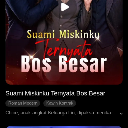
Suami Miskinku Ternyata Bos Besar
Roman Modern
Kawin Kontrak
Pengantin Pengganti
Cinta Setelah Menikah
Chloe, anak angkat Keluarga Lin, dipaksa menikah dengan Evan, pria yang dikabarkan sebagai orang miskin tak berarti, demi membiayai operasi penyelamatan nyawa kakaknya, Rose. Tapi Evan tidaklah miskin. Dia menyembunyikan kekuatan aslinya dan diam-diam melindungi Chloe. Chloe terus menanggung kekejaman keluarga angkatnya dan perundungan di tempat kerja di Sterling. Evan selalu hadir, diam, tangguh, dan setia. Perlahan, Chloe jatuh hati pada pria "miskin" di sisinya itu. Hingga akhirnya kebenaran itu terungkap: Evan adalah Lawrence, CEO misterius di balik Sterling. Evan tahu sejak awal bahwa Chloe hanyalah pengantin pengganti, tapi dia tetap mencintainya. Akhirnya para penjahat mendapat balasannya, dan pernikahan kontrak mereka yang dingin berubah menjadi kisah cinta terhebat.
Dimanja dengan Manis