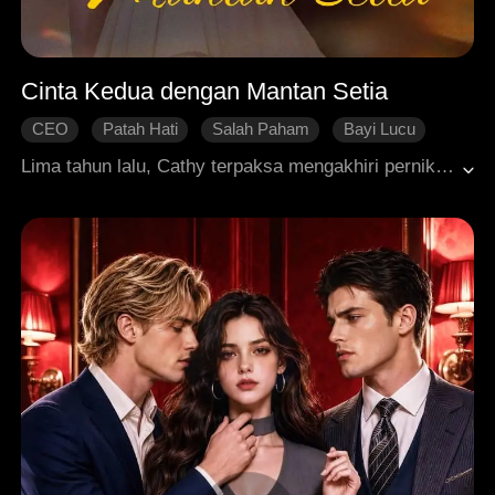
Cinta Kedua dengan Mantan Setia
CEO
Patah Hati
Salah Paham
Bayi Lucu
Ending Bahagia
Roman Modern
Lima tahun lalu, Cathy terpaksa mengakhiri pernikahannya dengan Saul untuk melindungi keluarganya. Di hari yang sama, dia justru menerima kabar bahwa Saul tewas dalam kecelakaan pesawat. Lima tahun kemudian, Saul kembali. Ternyata, dia memalsukan kematiannya dan telah berubah menjadi seorang taipan kaya raya. Kini, dia datang untuk membalaskan dendamnya pada Cathy atas masa lalu. Dia pun memaksanya menjadi pengasuh anak, tanpa tahu bahwa selama ini Cathy telah membesarkan anak mereka sendirian. Di tengah upayanya membalas dendam, Saul akhirnya mengetahui pengorbanan Cathy dan perjuangannya membesarkan anak mereka. Diliputi penyesalan, Saul berusaha mendapatkan kembali cinta Cathy. Pada akhirnya, mereka berhasil menyelesaikan kesalahpahaman dan menemukan kembali cinta mereka.