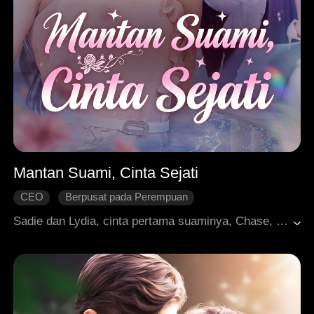
Mantan Suami, Cinta Sejati
CEO
Berpusat pada Perempuan
Perkembangan Karakter
Balas Dendam
Sadie dan Lydia, cinta pertama suaminya, Chase, diculik bersama. Lydia mengalami kekerasan dan hamil. Demi melindungi Lydia, Chase berbohong bahwa Sadie lah korbannya yang mengandung anak orang asing. Hancur hati, Sadie menceraikannya, membongkar kebohongannya, dan mengubur masa lalu kelam. Saat mereka bertemu lagi, Sadie telah menikah dengan rival Chase dan membangun keluarga bahagia. Kini Sadie paham, kebahagiaan tak dibangun di atas pengorbanan diri. Chase pun belajar, cinta kadang berarti melepaskan.
Pernikahan
Roman Modern