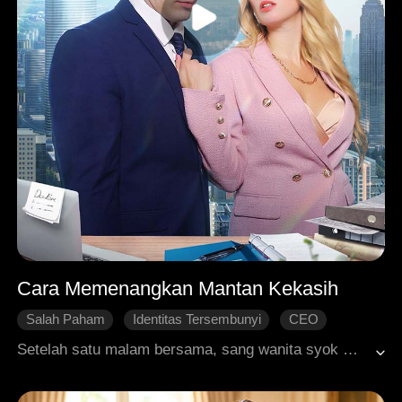
Cara Memenangkan Mantan Kekasih
Salah Paham
Identitas Tersembunyi
CEO
Cinta Satu Malam
Cinta yang Sulit Didapatkan
Setelah satu malam bersama, sang wanita syok mengetahui bahwa pria itu ternyata adalah calon suaminya yang tak pernah dijumpainya selama 5 tahun. Alih-alih merajut kasih, sang pria justru memutuskan untuk membatalkan pernikahan! Sang wanita berusaha melupakan dan melanjutkan hidup. Namun takdir mempertemukan mereka kembali. Pria itu tidak menyadari bahwa dia adalah mantan tunangannya, sementara sang wanita terpaksa menyembunyikan identitas asli karena sebuah kesalahpahaman. Mampukah sang pria merebut kembali hati wanita yang pernah ditinggalkannya? Bisakah hubungan mereka yang hancur kembali diperbaiki dan memulai lembaran baru? Misteri terungkap dalam kisah penuh kejutan ini!
Dimanja dengan Manis
Roman Modern