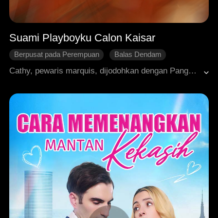
Suami Playboyku Calon Kaisar
Berpusat pada Perempuan
Balas Dendam
Bangkit Kembali
Balas Dendam
Intrik Istana
Cathy, pewaris marquis, dijodohkan dengan Pangeran Walter atas perintah kaisar. Di hari dekret dikeluarkan, Walter menyelamatkan sepupu Cathy, Emma, dari tenggelam. Tekanan dari nenek Cathy memaksa Walter menikahi keduanya. Setelah naik takhta, dia mengangkat Cathy sebagai permaisuri hanya sehari, lalu meracuni Cathy dan calon anaknya, serta mengeksekusi seluruh keluarganya. Ternyata Emma berasal dari era modern, dan semua ini adalah rencana mereka. Terlahir kembali di hari penetapan pernikahan, Cathy menolak Walter dan memilih Pangeran Kyle, seorang playboy terkenal yang reputasi buruknya hanyalah kedok. Bersama, mereka mencapai posisi tertinggi, dan Kyle akhirnya menjadi kaisar berikutnya.
Roman Sejarah