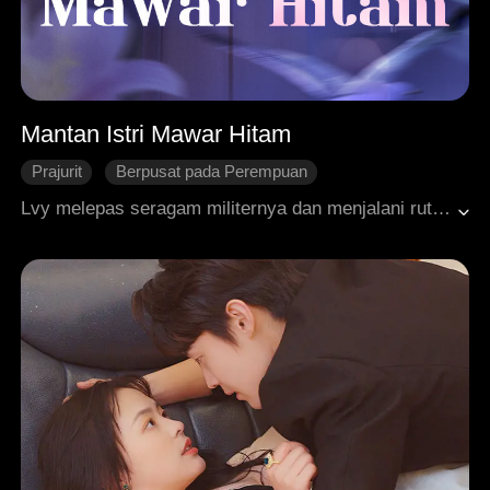
Mantan Istri Mawar Hitam
Prajurit
Berpusat pada Perempuan
Identitas Tersembunyi
Serangan Balik
Lvy melepas seragam militernya dan menjalani rutinitas domestik, berkontribusi dengan rajin di perusahaannya. Namun yang dia terima hanyalah kata-kata meremehkan dari suaminya dan cemoohan dari teman-temannya. Mereka tidak tahu bahwa dia pernah menjadi anggota pasukan khusus elit, menerbangkan jet tempur dalam misi setiap hari. Fasih dalam lima bahasa, dia pernah menjadi lulusan terbaik akademi sains ternama dan memimpin tim peretas tingkat atas. Kecewa dan patah hati, dia dengan teguh mengajukan perceraian, membawa abu orang tuanya saat menuju bandara.
Balas Dendam
Ikatan Keluarga
Roman Modern