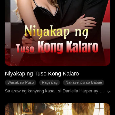
Niyakap ng Tuso Kong Kalaro
Wasak na Puso
Pagsalag
Nakasentro sa Babae
Nagkukunwaring Identidad
Makabagong Romansa
Sa araw ng kanyang kasal, si Daniella Harper ay napagbintangan ng kanyang kapatid sa ama na si Joyce sa pamamagitan ng panununog. Ang kanyang asawa, si Alexander, ay kumampi kay Joyce, pinapahiya siya nang walang katapusan. Wasak ang puso, matapang na nagdesisyon si Daniella na makipaghiwalay kay Alexander, at ibinalik ang kanyang tunay na pagkakakilanlan bilang CEO ng isang elite luxury brand, ibinunyag ang katotohanan at nagsagawa ng isang makapangyarihang pagbalik. Ang mga taong minsang minamaliit siya ay nagbabayad sa kanilang ginawa, habang tahimik na namumulaklak ang kanyang relasyon sa dati niyang kaklase, si Cedric Phillips.