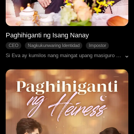
Paghihiganti ng Isang Nanay
CEO
Nagkukunwaring Identidad
Impostor
Biglang Pagbabago
Pagganti
Si Eva ay kumilos nang maingat upang masiguro na ang kanyang anak na si Kathy ay lumaki tulad ng isang normal na bata. Gayunpaman, ang ibang mga bata sa paaralan ay nang-api kay Kathy, iniisip na siya ay mahirap. Si Kay, ang ina ng isa sa mga kaklase ni Kathy, ay nagkunwaring si Eva ang asawa ng CEO at nakipagsabwatan sa ibang mga magulang at guro upang pahirapan si Kathy. Hindi na nakayanan ni Eva, kaya naghiganti siya sa mga nang-api sa kanyang anak. Sa huli, napagtanto ni Kay na si Eva nga ang asawa ng CEO at natanggap niya ang nararapat na parusa. Sa kabila ng pagsubok na ito, lalong humanga si Kathy sa kanyang ina at natutunan kung paano ipagtanggol ang kanyang sarili.
Pagmamahalan ng Pamilya
Makabagong Romansa