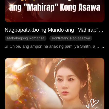
Nagpapatakbo ng Mundo ang "Mahirap" Kong Asawa
Makabagong Romansa
Kontratang Pag-aasawa
Pamalit na Nobya
Pag-ibig Pagkatapos ng Kasal
Si Chloe, ang ampon na anak ng pamilya Smith, ay napilitang magpakasal kay Evan, isang "mahirap na bastardo" daw, upang pondohan ang operasyon na makapagliligtas ng buhay ng kanyang kapatid na si Rose. Ngunit hindi mahirap si Evan. Itinatago niya ang kanyang tunay na kapangyarihan habang palihim na nagpoprotekta kay Chloe. Tinitiis ni Chloe ang pang-aabuso ng kanyang ampon na pamilya at panliligalig sa trabaho sa Sterling. Sa bawat pagkakataon, laging dumarating si Evan, tahimik, mapanganib, at tapat. Nahuhulog ang loob niya sa "mahirap" na lalaking nasa tabi niya. Pagkatapos ay natuklasan niya ang katotohanan: si Evan ay si Lawrence, ang misteryosong presidente ng Sterling. Alam niya na si Chloe ay isang pamalit na bride, ngunit minahal pa rin niya ito. Nagbabayad ang mga kontrabida, nagwawagi ang katotohanan, at ang isang malamig na kontratang kasal ay nagiging kanilang pinakamagandang kwento ng pag-ibig.
Tamis