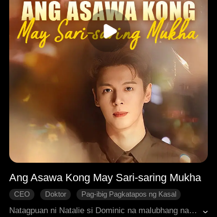
Ang Asawa Kong May Sari-saring Mukha
CEO
Doktor
Pag-ibig Pagkatapos ng Kasal
Tamis
Makabagong Romansa
Natagpuan ni Natalie si Dominic na malubhang nasugatan sa kanayunan. Matapos siyang gamutin, umalis si Natalie nang hindi nakita. Kalaunan, isang kasunduan ng pamilya ang nagtulak sa kanila sa isang 100-araw na kasal. Habang hinahanap ni Dominic ang kanyang tagapagligtas, unti-unti siyang nahulog kay Natalie—ngunit nagsimulang magduda nang nabunyag ang kanyang mga lihim na pagkakakilanlan: isang mahusay na siruhano, isang kilalang propesor, at isang makapangyarihang CEO, bawat rebelasyon ay labis na nakagugulat sa kanya.