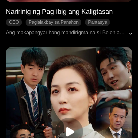
Naririnig ng Pag-ibig ang Kaligtasan
CEO
Paglalakbay sa Panahon
Pantasya
Komedya
Paborito ng Lahat
Ang makapangyarihang mandirigma na si Belen ay sumasailalim sa isang makalangit na pagsubok nang bigla siyang napunta sa katawan ng isang kontrabidang tauhan na humaharap sa diborsyo. Sinubukan ng kanyang asawang si Roger na paalisin siya sa pamamagitan ng pera. Palihim niyang kinutya ang trahedyang kapalaran ng pamilya ni Roger, hindi alam na naririnig ng bawat miyembro ang kanyang mga iniisip. Sa kanyang gabay, natuklasan ni Roger ang lihim na kalaban at muling isinulat ang malungkot na wakas ng kanilang pamilya.
Makabagong Romansa