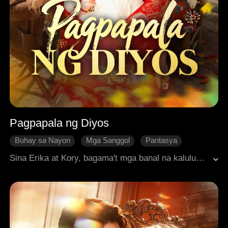
Pagpapala ng Diyos
Buhay sa Nayon
Mga Sanggol
Pantasya
Pagsalag
Pagmamahalan ng Pamilya
Sina Erika at Kory, bagama't mga banal na kaluluwa, ay nakatakdang ipagkanulo at patayin sa bawat pagkakataon. Si Bella, isang tagakita na ipinadala ng mga diyos, ay dumating upang baguhin ang kanilang kapalaran. Sa pamamagitan ng kanyang tinig ng isipan, ibinunyag niya ang mga pakana ng madrasta ni Kory at ng kanyang kapatid sa ama, na naglalayong nakawin ang kayamanan ng pamilya. Pagkatapos, hawak ang lampin sa isang kamay at bote ng sanggol sa kabila, ginabayan niya ang pamilya patungo sa matagalang kasaganaan.