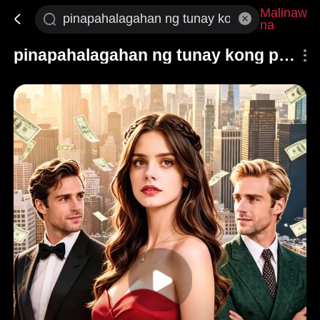
Malinaw
na
pinapahalagahan ng tunay kong pamilya