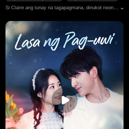
Pagganti
Pambihirang Kapangyarihan
CEO
Si Claire ang tunay na tagapagmana, dinukot noong bata pa siya at iniwan sa probinsya. Pagkatapos bumalik sa bahay bilang isang adult, siya'y pinaslang ng pekeng tagapagmana na si Paisley at ng kanyang ama na si Andrew. Bago mamatay, nanumpa siya. Kung magkakaroon siya ng isa pang buhay, pababayaran niya nang mahal ang kanyang mga kaaway. Sa modernong mundo, matapos magreklamo tungkol sa takbo ng nobela, bigla niyang natagpuan ang sarili na nalipat sa loob ng libro bilang kakabalik lang na tagapagmana. Kakatwa, naririnig ng buong pamilya ang kanyang mga iniisip. Nang malamang si Paisley ay isang anak sa labas, ang dating mahinang ina niyang si Everly ay naging mabangis na tagapagtanggol. Agad na pinutol ang ugnayan ng kanyang kapatid na si Ryan nang madiskubre niyang ang kaibigan niya ay isang espiya. Maging si Josiah ay nakarinig sa kanya na hinulaan ang kanyang nalalapit na kamatayan. Kahit na gusto ni Claire na iwanan ang lahat, kinaladkad siya sa gulo ng mayamang pamilya. Nagkunwari si Paisley bilang biktima, sinubukan ni Andrew na guluhin ang kanyang isip, at unti-unting naungkat ang katotohanan sa likod ng pagkamatay ng kanyang ina. Gamit ang kanyang kakayahang mabasa ang iniisip, ginising ni Claire ang kanyang pamilya nang isa-isa, at sama-sama silang lumaban. Sa huli, nasira si Paisley, nakulong si Andrew, muling isinulat ni Claire ang kanyang kapalaran, at nakuha niya ang puso ni Josiah.
Makabagong Romansa