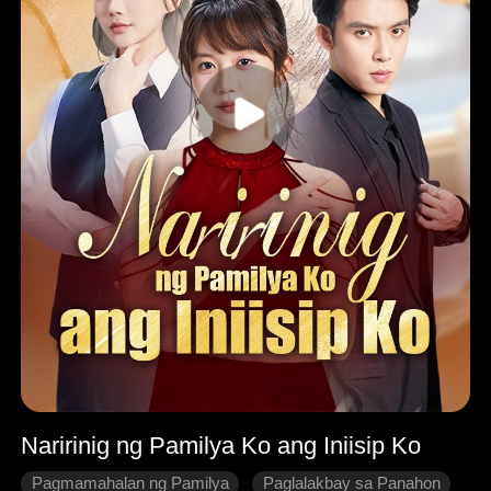
Naririnig ng Pamilya Ko ang Iniisip Ko
Pagmamahalan ng Pamilya
Paglalakbay sa Panahon