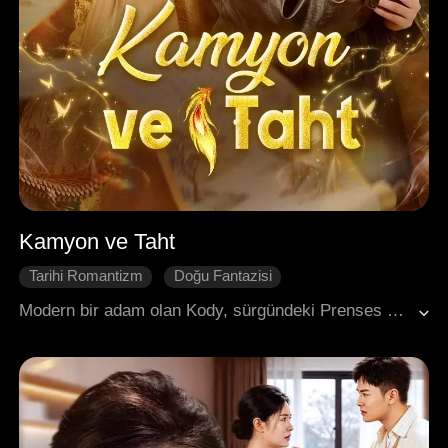
Kamyon ve Taht
Tarihi Romantizm
Doğu Fantazisi
Zaman Yolculuğu
Geri Dönüş
Kırık Kalp
Modern bir adam olan Kody, sürgündeki Prenses Ruby'nin tahta çıkması için kamyonu ve motorlu testeresiyle bir yol açtı. Muzaffer bir şekilde geri döndüğünde, kızının istismara uğradığını, kardeşinin haksız yere öldüğünü ve Ruby'nin güçlü bir bakanla samimi bir şekilde eğlendiğini gördü. Kalbi kırık bir halde tüm modern malzemeleri kesip kızıyla birlikte ortadan kayboldu. Ruby'nin ihmalkarlığının, mesafe koymasının ve bakana tahammül etmesinin, onu düşmanlarla dolu bir sarayda korumak için umutsuz bir oyun olduğundan habersizdi.
Pişmanlık
İmparator