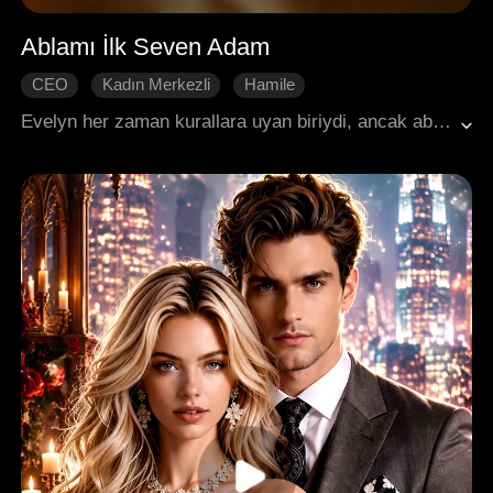
Ablamı İlk Seven Adam
CEO
Kadın Merkezli
Hamile
Zor Kazanılan Aşk
Yeniden Alevlenen Aşk
Evelyn her zaman kurallara uyan biriydi, ancak ablasının rakibi Logan'a âşık oldu. Onu memnun etmek için, utandırıcı hissettiği pek çok yerde ona yakınlık gösterdi. Bir açık hava kamp gezisindeki böyle bir yakınlaşmanın ardından, ablasının Logan'ın ilk aşkı olduğunu ve onun sadece ablasından intikam almak için kendisiyle birlikte olduğunu öğrendi. Kalbi kırık bir şekilde, Evelyn ayrılmaya karar verdi.
Modern Romantizm