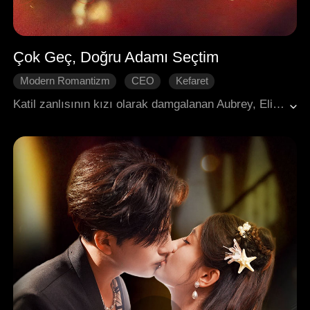
Çok Geç, Doğru Adamı Seçtim
Modern Romantizm
CEO
Kefaret
Yeniden Doğuş
Tatlılık
Katil zanlısının kızı olarak damgalanan Aubrey, Eli’nin küçümsemesini çaresiz bir aşkla göğüsledi. Yolu, Eli’nin amcası Miles ile kesişti; önceki hayatından pişmanlık taşıyan bir adam. Geçmişteki bir hatası onun hayatına mal olmuştu. Şimdi elindeki güçle ona sahip çıktı, onu hor görmeden korudu ve güçlenmesini sağladı. Zorluklar içinde Miles’ın gizli bağlılığını fark etti. Eli pişmanlık duymadan önce, Miles iki ömürlük aşkıyla Aubrey’i en derinlerden alıp yükseltti ve saygı duyulan biri hâline getirdi.