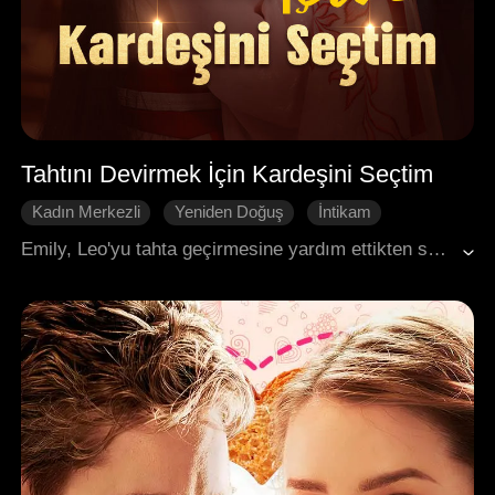
Tahtını Devirmek İçin Kardeşini Seçtim
Kadın Merkezli
Yeniden Doğuş
İntikam
Geri Dönüş
Tarihi Romantizm
Emily, Leo'yu tahta geçirmesine yardım ettikten sonra, acımasız bir ödülle karşılaştı: ailesinin idamı ve kendi ölümü, onun acımasız manipülasyonunu ortaya çıkardı. Taç giyme töreninden önce yeniden doğan Emily, Leo'ya tüm desteğini derhal kesti ve eski hayranı Dominic ile iş birliği yaptı. Leo onu mahvetmek için komplo kurduğunda, Emily sadece planı ortaya çıkarmakla kalmadı, aynı zamanda ustalıkla yönünü değiştirerek Fiona'nın sadakatsizliğini halka ifşa etti ve ihanetini kendisine çevirdi.