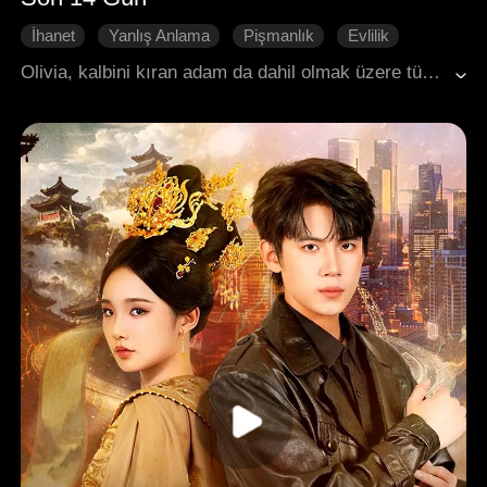
İhanet
Yanlış Anlama
Pişmanlık
Evlilik
Modern Romantizm
Olivia, kalbini kıran adam da dahil olmak üzere tüm anılarını silecek hayat kurtarıcı bir ameliyata girdiğinde, nihayet acı dolu evliliğinden uzaklaşmaya hazırdı. Ancak geri sayımda son 14 gün kala, soğuk ve mesafeli kocası kaybedeceği şeyin değerini çok geç fark etti.