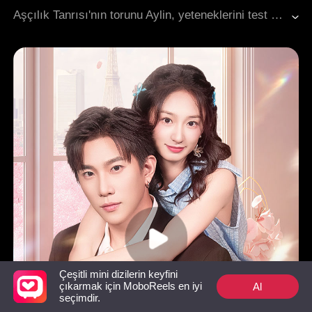
Modern Romantizm
Aşçılık Tanrısı'nın torunu Aylin, yeteneklerini test etmek için şehre geldiğinde ona "köylü" diyerek alay ettiler. Ancak olağanüstü yemek yeteneğiyle kendini küçümseyen herkesi fetheden Aylin, "Aşçılık Tanrısı" unvanını kazandı. Ve beklenmedik bir şekilde, gerçek aşkı da buldu.
Çeşitli mini dizilerin keyfini
Al
çıkarmak için MoboReels en iyi
seçimdir.