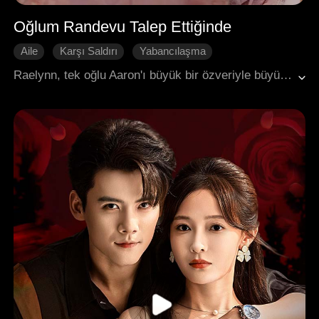
Oğlum Randevu Talep Ettiğinde
Aile
Karşı Saldırı
Yabancılaşma
Karakter Gelişimi
İntikam
Raelynn, tek oğlu Aaron'ı büyük bir özveriyle büyütmüş, onun evi için ödeme yapmış ve torununu büyütmesine yardım etmişti. Ancak sonunda ziyaret etmek için randevu alması gerektiği söylenerek kapı dışarı edilmişti. Kalbi kırılan Raelynn, evi ve yanında hatırı sayılır bir nakit ödemeyi geri aldı. Artık emekli maaşını ona vermeyi bıraktı ve yalnız başına müstakil bir eve taşındı. Aaron, ona dava açtığında, mahkemede sunduğu bir DNA testi raporu, Aaron'ın biyolojik oğlu olmadığını kanıtladı. Doğumda bebeği başka bir bebekle yanlışlıkla değiştirilmişti ve gerçek kızı hâlâ bir yerlerdeydi. Uzun bir arayışın ardından, Esther'in onun kızı olduğunu öğrendi. Aaron ve eşi, çocuğu kaçırma teşebbüsünden dolayı hapse atıldı ve Raelynn sonunda Esther ile yeniden bir araya gelerek yeni bir sayfa açtı.