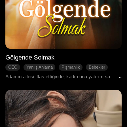
Gölgende Solmak
CEO
Yanlış Anlama
Pişmanlık
Bebekler
Kırık Kalp
Modern Romantizm
Adamın ailesi iflas ettiğinde, kadın ona yatırım sağlaması için kendi tedavisini feda etti. Ölümcül bir hastalığı olduğunu bilerek, onu terk etti. Yedi yıl sonra tekrar karşılaştılar. O, oğullarını keşfetti, ancak kadın çocuğun başka bir erkeğe ait olduğunu iddia etti. O, onun fedakarlığının sahtesini yapan bir taklitçiye inandı ve gerçek ortaya çıkana kadar yanlış anlaşılmaları büyüdü; bu da onu muazzam bir pişmanlıkla doldurdu.