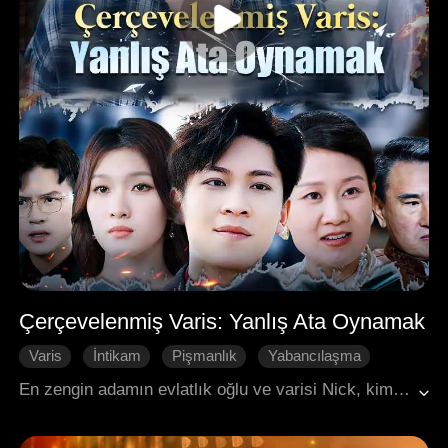
Çerçevelenmiş Varis: Yanlış Ata Oynamak
Varis
İntikam
Pişmanlık
Yabancılaşma
Modern Aşk
En zengin adamın evlatlık oğlu ve varisi Nick, kimliğini gizleyerek öz ailesine döndü. Onların evlatlık oğlu Saul, aileyi Nick'e karşı kışkırttı ve onu istismara maruz bıraktı. Saul, Nick'i bir araba kazasına kurban ederek hapse gönderdi. İki yıllık hapis hayatı, öz ailesine dair umutlarını yerle bir etti. Tahliye olduktan sonra adını temizlemek için mücadeleye girişti. Ailesi onu kaçırıp bir basın toplantısı düzenleyerek özür dilemeye zorladığında, Nick kaza hakkındaki gerçekleri ve Saul'un entrikalarını ortaya döktü, ardından tüm bağları kopardı. Saul hapse girdi, ailesi iflas etti. Nick ise çığır açan bir yapay rahim araştırma merkezi kurarak büyük bilimsel ilerlemeler kaydetti.