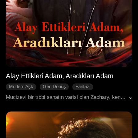
Alay Ettikleri Adam, Aradıkları Adam
Modern Aşk
Geri Dönüş
Fantazi
Gizli Kimlikler
İntikam
Mucizevi bir tıbbi sanatın varisi olan Zachary, kendi engelini tedavi etme umuduyla Warren varisiyle evlenmek için dağdan indi. Ancak nişanlısı sözleşmeyi herkesin önünde yırttı ve onu reddetti. Ustasının isteği üzerine nişanlısının kuzeni Claire ile evlendi. Dünya, evlenmek için inen gizemli ve güçlü figürü ararken, alay ettikleri zavallı Zachary’nin tam da aradıkları kişi olduğunu asla hayal edemedi.