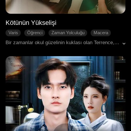
Kötünün Yükselişi
Varis
Öğrenci
Zaman Yolculuğu
Macera
Geri Dönüş
Modern Aşk
Bir zamanlar okul güzelinin kuklası olan Terrence, Rosie'nin ihanetine uğrayarak ailesinin çöküşüne tanık oldu. Romadaki trajik kötü adam olarak yeniden doğan Terrence, bu kez "Kötü Adam Sistemi" ile donanmış halde üniversite yıllarına döndü. Sistemin gücüyle kendine ihanet eden herkesi metodik cezalandırdı. Bu sefer ilgisini Rosie'den alıp onun yakın arkadaşı Violet'e yöneltti. İronik şekilde, bu tutum değişikliği Rosie'de şiddetli bir arzu uyandırdı ve nihayet Terrence gerçek aşkını kazanmayı başardı.