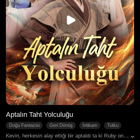
Aptalın Taht Yolculuğu
Doğu Fantazisi
Geri Dönüş
İntikam
Tutku
Karakter Gelişimi
Kevin, herkesin alay ettiği bir aptaldı ta ki Ruby onu yanına alana kadar. Zihinsel olarak basit olsa da, mistik bir fiziğe ve olağanüstü bir güce sahipti. Altı yıl sonra, Ruby'nin kocası aniden öldü ve onu güçsüz, tehditlere ve aşağılanmaya maruz bıraktı. Kevin, onu korumak için hayatını riske attı ve gücünü geri kazanmasına yardım etmek için Ruby ile özel bir sanatı (yöntemi) birlikte uygulamayı kabul etti. Ne var ki, uygulama tamamlandığında sadece Ruby gücünü geri kazanmakla kalmadı, Kevin de zihinsel berraklığına kavuştu ve hatta herkesin hayran olduğu bir figüre dönüştü.