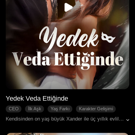
Yedek Veda Ettiğinde
CEO
İlk Aşk
Yaş Farkı
Karakter Gelişimi
Pişmanlık
Kırık Kalp
Modern Romantizm
Kendisinden on yaş büyük Xander ile üç yıllık evliliğin ardından Katherine, Sylvia'nın yerine geçen bir yedek olduğunu öğrendi. Anında boşanma davası açtı. Xander, Sylvia'nın zorla evlendirilmesini engellemek için olaya müdahale ettiğinde, Katherine'in orada olduğunun farkında değildi. Katherine ise halkın önünde aşk mektubunu parçaladı, boşanma belgesini sergiledi ve tüm bağlarını kopararak ortadan kayboldu. Xander daha sonra Katherine'e olan aşkını fark etti, ancak onu bulduğunda Katherine yeni bir partnerle hayatına devam ediyordu. Bu, Xander'ın dünyasını yerle bir etti.