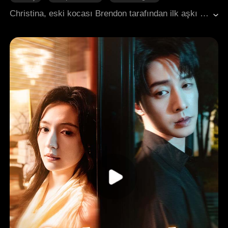
Gizli Kimlikler
Karşı Saldırı
Christina, eski kocası Brendon tarafından ilk aşkı Yolanda için terk edilmişti. Ancak Christina artık iyi kız rolünü oynamayı bırakmıştı. Boşanma belgeleri imzalandıktan sonra, kimsenin gerçek kimliğini bilmediği bir şampiyon olarak "Rose" adıyla atış poligonuna çıktı. Kalabalık sessizliğe büründü. Şehrin en güçlü adamının ihtiyaç duyduğu tek şeyi elinde tutuyordu: efsanevi iyileştirici King tarafından kurtarılma şansı. Scott ailesinin başı olan Dylan, onun için her şeyi göze almıştı. Şimdi Brendon onu geri istiyor, ama onun tüm ailesi ve Yolanda türlü oyunlar çevirse de Christina her seferinde onları alt ediyordu. Parça parça, gerçek kimliği ortaya dökülüyordu. Kime bulaştıklarını öğrenmek üzereler.