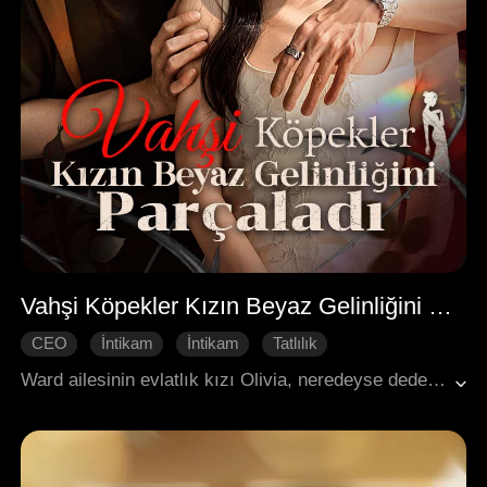
Vahşi Köpekler Kızın Beyaz Gelinliğini Parçaladı
CEO
İntikam
İntikam
Tatlılık
Modern Romantizm
Ward ailesinin evlatlık kızı Olivia, neredeyse dedesi yaşındaki bir adamla evlendirilmek üzereydi! Herkes bu duruma üzülürken Olivia, düğünden kaçtı. Şehrin zengin aileleri onu ararken, kimse onun çoktan şehrin en güçlü genç varının yatağına girdiğini hayal bile edemezdi.