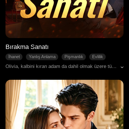
Bırakma Sanatı
İhanet
Yanlış Anlama
Pişmanlık
Evlilik
Modern Romantizm
Olivia, kalbini kıran adam da dahil olmak üzere tüm anılarını silecek hayat kurtarıcı bir ameliyata girdiğinde, nihayet acı dolu evliliğinden uzaklaşmaya hazırdı. Ancak geri sayımda son 14 gün kala, soğuk ve mesafeli kocası kaybedeceği şeyin değerini çok geç fark etti.