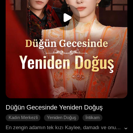
Düğün Gecesinde Yeniden Doğuş
Kadın Merkezli
Yeniden Doğuş
İntikam
İntikam
Saray Entrikaları
Tarihi Romantizm
En zengin adamın tek kızı Kaylee, damadı ve onun gerçek aşkı tarafından aşağılandığı düğün gecesinde yeniden hayata döndü. Bu kez evliliği reddetti ve her şeyi geri almak için intikam yemini etti. Bu süreçte, Prens Leo'da anlayış ve sarsılmaz destek buldu. Sonunda, düşmanlarının ailesini tamamen çökertti, kraliyet ailesine gelin gitti ve Leo ile mutluluk dolu bir hayat paylaştı.