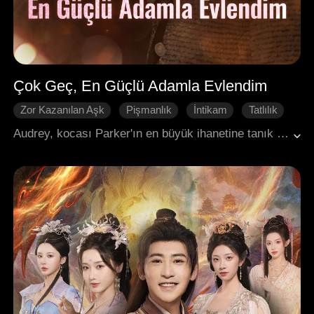
Çok Geç, En Güçlü Adamla Evlendim
Zor Kazanılan Aşk
Pişmanlık
İntikam
Tatlılık
CEO
Modern Romantizm
Audrey, kocası Parker'ın en büyük ihanetine tanık olmuştu. Ancak Parker, utanmadan, "Sen çocuk sahibi olamıyorsun, benim bir varise ihtiyacım var," diye ilan etti. O gece Audrey, kimsenin cesaret edemediği bir numarayı çevirdi ve en güçlü adamla yeniden evlendi. Yeniden karşılaştıklarında, bu kendi düğünüydü. Parker, Audrey'nin önünde diz çökerek yalvarıyordu: "Özür dilerim, sevgilim. Lütfen bana bir şans daha ver." Audrey bir adım geri çekildi. Tam o sırada, söylentilere göre büyük iş adamı Wesley, kolunu Audrey'nin beline doladı ve sesi bıçak gibi keskin bir şekilde söyledi: "Artık," dedi, "o benim karım."