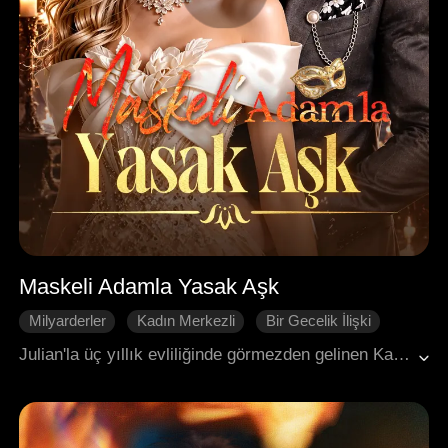
Maskeli Adamla Yasak Aşk
Milyarderler
Kadın Merkezli
Bir Gecelik İlişki
Gizli Kimlik
Modern Romantizm
Julian'la üç yıllık evliliğinde görmezden gelinen Katherine, Julian'ın kız kardeşi Eloise tarafından düzenlenen bir partide uyuşturulup saldırıya uğrar. Julian ise hiçbir şey yapmaz. Yıkılmış bir halde boşanma davası açar. Ancak o geceki adam aslında Julian'dır ve Katherine, farkında olmadan onun maskeli karakteri A Bey ile gizli bir ilişkiye başlar. Sessiz, ezilen bir eşten güçlü bir savaşçıya dönüşen Katherine, Julian'ın ona karşı takıntılı hale gelmesine neden olur. Louisa'nın entrikaları ve Eloise'in tuzakları arasında yalanlar ve tutku karşı karşıya gelir. A Bey'in maskesi nihayet düştüğünde tüm duvarlar yıkılır. Artık sır yok, sadece birliktelik vardır.