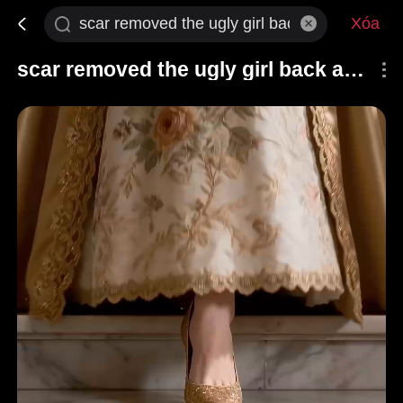
Xóa
scar removed the ugly girl back as luna