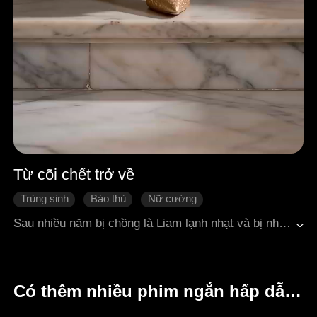
Từ cõi chết trở về
Trùng sinh
Báo thù
Nữ cường
Ân oán nhà giàu
Thời trung cổ
Sau nhiều năm bị chồng là Liam lạnh nhạt và bị nhân tình của anh ta là Seraphina chèn ép, Skye Sterling cô độc qua đời trong tuyệt vọng. Thế nhưng, khi mở mắt ra lần nữa, cô phát hiện mình đã quay trở về đúng ngày kỷ niệm năm năm kết hôn. Mang theo ký ức của kiếp trước cùng mạng lưới tình báo bí mật mang tên The Prophets, Skye quyết định không tiếp tục làm nạn nhân. Cô khoác lên mình chiếc váy đỏ như lời tuyên chiến, mua lại một mỏ quặng bị xem là vô giá trị nhưng sau này trở thành khu chợ hoàng gia sầm uất, quay lại trường luật và bắt tay với Alistair, vị lãnh chúa từng bị lưu đày. Hai người cùng nhau phong tỏa tài sản của Liam, vạch trần mọi bê bối của Seraphina, đồng thời Skye công khai đệ đơn xin hủy bỏ cuộc hôn nhân trước toàn thể giới quý tộc. Từ một người vợ cam chịu bị chà đạp, Skye từng bước trở thành người thao túng cuộc chơi. Lần này, cô không chỉ thay đổi số phận của mình mà còn viết lại toàn bộ ván cờ.
Có thêm nhiều phim ngắn hấp dẫn khác dành cho bạn