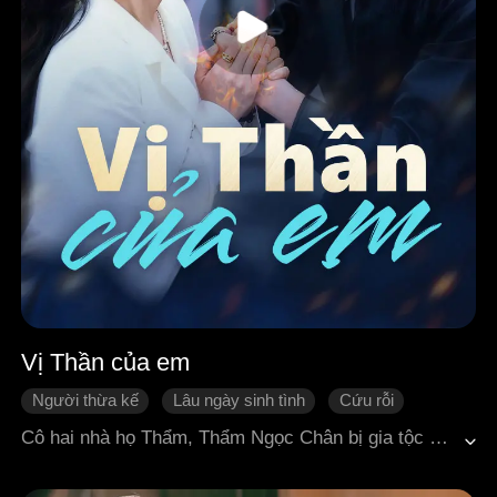
Vị Thần của em
Người thừa kế
Lâu ngày sinh tình
Cứu rỗi
Siêu năng lực
Ngọt sủng
Ngôn tình hiện đại
Cô hai nhà họ Thẩm, Thẩm Ngọc Chân bị gia tộc ám sát, may mắn được một người thần bí tên Cố Kỳ Ngôn cứu thoát. Hắn tự xưng là "Thần", bị kẹt lại trong nhà họ Thẩm suốt năm mươi năm do một khế ước cổ xưa. Sau khi mặt dây chuyền bị vỡ, sinh mệnh hai người bị liên kết, hễ cách nhau quá ba mét, hắn sẽ tự bốc cháy. Tiểu thư kiêu ngạo và người bảo hộ độc miệng dần nảy sinh tình cảm trong cuộc chiến thương trường đầy âm mưu. Cái chết kỳ lạ của lão phu nhân hé lộ một bản di chúc: Thẩm Ngọc Chân bắt buộc phải kết hôn. Cố Kỳ Ngôn mạnh mẽ cầu hôn, cả hai phát hiện họ chính là vợ chồng chuyển kiếp từ hai nghìn năm trước, khi hắn từng là vị tướng phụ bạc nàng. Hung thủ đứng sau Phó Hàn Tinh, cô nhi nhà họ Phong, bắt cóc hai người để trả thù. Nụ hôn tình yêu chân thật phá vỡ khế ước, Cố Kỳ Ngôn hy sinh thần lực để cứu nàng, hồn phi phách tán. Hai mươi hai năm sau, nàng gặp lại hắn người đã chuyển thế trước mộ phần. Ngàn năm chấp niệm, cuối cùng cũng đoàn tụ.