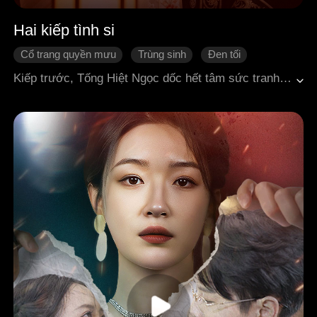
Hai kiếp tình si
Cổ trang quyền mưu
Trùng sinh
Đen tối
Hoàng thất
Cứu rỗi
Kiếp trước, Tống Hiệt Ngọc dốc hết tâm sức tranh đấu trong hậu cung, cuối cùng trở thành Quý phi cao quý. Thế nhưng, người nàng yêu sâu đậm nhất lại chính là kẻ dùng một chén rượu độc tiễn nàng xuống suối vàng. Được sống lại một lần nữa, Tống Hiệt Ngọc chỉ muốn buông xuôi, sống an nhàn và tránh xa mọi tranh đấu. Không ngờ, Ung Vương Tạ Thúc, người đã đích thân tiễn nàng lên đường ở kiếp trước lại là người đầu tiên tìm đến. Không chỉ thay nàng vạch mặt cô em gái giả tạo, đối phó với Thái tử lòng dạ hiểm độc, hắn còn luôn tình cờ xuất hiện mỗi khi nàng gặp nguy hiểm. Từ những màn đấu trí trong yến tiệc cung đình đến việc điều binh nơi sa trường, Tạ Thúc âm thầm dọn sạch mọi chướng ngại trên con đường của nàng. Mãi đến khi vô tình phát hiện một cuốn sổ tay đã ngả vàng theo năm tháng, Tống Hiệt Ngọc mới bàng hoàng nhận ra rằng cơ hội trọng sinh của mình không phải ngẫu nhiên mà có. Hóa ra, chính Tạ Thúc đã dùng toàn bộ công đức và quãng đời còn lại của mình để đổi lấy một cơ hội sống lại cho nàng. Kiếp này, chuyện ngược gã tồi, đấu kẻ ác hay tranh đoạt quyền lực chỉ là bề nổi. Điều chân thật nhất, lại là tình yêu sâu đậm mà Tạ Thúc đã âm thầm sắp đặt và chờ đợi suốt hai đời.