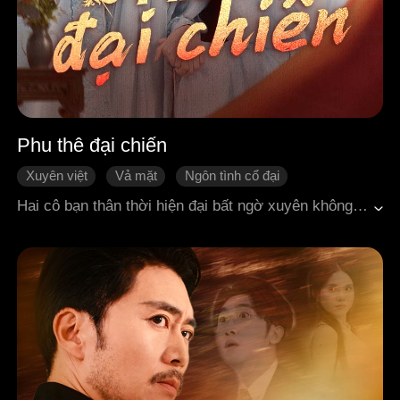
Phu thê đại chiến
Xuyên việt
Vả mặt
Ngôn tình cổ đại
Hôn nhân hợp đồng
Hài hước
Lâu ngày sinh tình
Hai cô bạn thân thời hiện đại bất ngờ xuyên không thành một cặp chị em được nước địch đưa tới hòa thân, ngoài mặt là công chúa kết thân, thực chất lại là mật thám. Người chị được gả cho Thụy vương, vị chiến thần mặt lạnh nổi danh, còn em gái trở thành vương phi của Tĩnh vương, kẻ phong lưu bụng dạ khó lường. Hai huynh đệ đều vô cùng đề phòng cuộc hôn nhân này, thậm chí nhiều lần ra tay muốn trừ khử đối phương. Nhưng họ nào ngờ, nữ mật thám cấp cao trong mắt đại ca lại chỉ là một mọt sách thuần khiết, mê tri thức hơn tất cả, hoàn toàn mù tịt chuyện tình cảm lẫn âm mưu. Còn thiếu nữ si tình mà nhị đệ định dễ dàng khống chế lại là một cao thủ tình trường am hiểu lòng người, xoay ngược tình thế khiến hắn nhiều phen cứng họng. Từ những hiểu lầm dở khóc dở cười, một màn phản công ngọt ngào đầy kịch tính cũng chính thức bắt đầu.