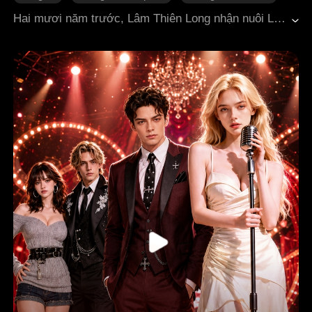
Phản đòn
Tình cảm gia đình
Hai mươi năm trước, Lâm Thiên Long nhận nuôi Lâm Tinh Miên, yêu thương cô như con ruột. Sau này, khi Lâm Tinh Miên nhận lại cha mẹ ruột là nhà họ Hứa, cô lại phải chịu đủ mọi sự ngược đãi từ gia đình này cùng con nuôi Hứa Tri Hạ và Hứa Nhất Hàn: bị vu oan, phải sống trong tầng hầm, thậm chí còn phải thay Hứa Tri Hạ gánh tội vào tù. Khi Lâm Thiên Long chữa bệnh ở nước ngoài trở về, biết được toàn bộ sự thật, ông lập tức lộ thân phận thật. Một mặt, ông đưa Lâm Tinh Miên lên làm người thừa kế Tập đoàn Lâm thị; mặt khác, ông phát động cuộc bao vây toàn diện nhắm vào nhà họ Hứa, từng bước phơi bày những lời dối trá của họ. Cuối cùng, Hứa Tri Hạ bị bỏ tù, nhà họ Hứa phá sản, phải đi ăn xin rồi bị bắt, còn Đỗ Nhược Phong thì thân bại danh liệt.