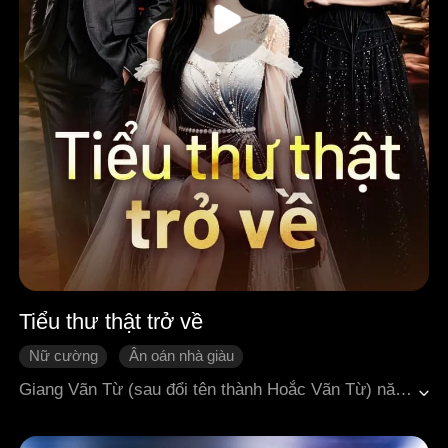
Tiểu thư thật trở về
Nữ cường
Ân oán nhà giàu
Mọi người cưng chiều
Giả vờ
Ngôn tình hiện đại
Giang Vãn Từ (sau đổi tên thành Hoắc Vãn Từ) năm hai mươi tuổi vì hiểu lầm thân thế mà bị gia đình nuôi dưỡng đuổi khỏi nhà. Đúng lúc rơi vào cảnh khốn khó, cô được gia tộc họ Hoắc tìm thấy và mới biết mình chính là tiểu thư thất lạc nhiều năm của một gia đình giàu có. Sau khi trở về với gia đình ruột thịt, bằng lòng nhân hậu, trí tuệ và y thuật xuất sắc, Hoắc Vãn Từ không chỉ chữa khỏi căn bệnh dai dẳng của mẹ, mà còn hóa giải những mâu thuẫn trong gia tộc. Tại buổi tiệc nhận thân, cô làm sáng tỏ mọi hiểu lầm trong quá khứ, lấy lại danh dự cho bản thân. Đối mặt với những ân oán từng trải qua, Hoắc Vãn Từ lựa chọn dùng pháp luật và lý trí để bảo vệ quyền lợi cũng như phẩm giá của mình. Cuối cùng, cô giành được tình yêu thương sâu sắc từ gia đình, sự công nhận của xã hội, đồng thời tìm thấy một tình yêu chân thành thuộc về riêng mình.