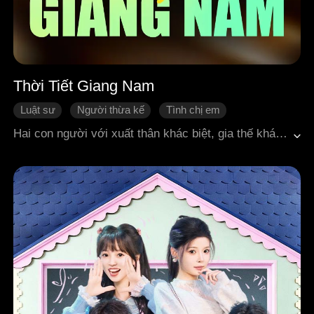
Thời Tiết Giang Nam
Luật sư
Người thừa kế
Tình chị em
Tình một đêm
Happy ending
Ngôn tình hiện đại
Hai con người với xuất thân khác biệt, gia thế khác nhau, thậm chí ngay cả độ tuổi cũng không cùng một thế hệ — liệu họ có thể đến được với nhau? Giang Nam, 29 tuổi, luật sư hàng đầu, "Người đàn bà không bao giờ chịu thua" là danh xưng dành cho cô — trong cuộc sống của cô dường như chỉ có công việc. Thời Tiết, 19 tuổi, con cưng của trời, người thừa kế tương lai của Tập đoàn Vạn Xương. Hai người ở hai thế giới khác nhau tình cờ gặp gỡ, lửa tình lóe lên như sét đánh, bùng cháy mãnh liệt. Nhưng việc bước ra khỏi thế giới của mình để bước vào thế giới của đối phương — nói dễ, làm khó. Rốt cuộc họ sẽ quay trở về với cuộc sống vốn có, hay dũng cảm phá bỏ mọi rào cản để đến bên nhau?