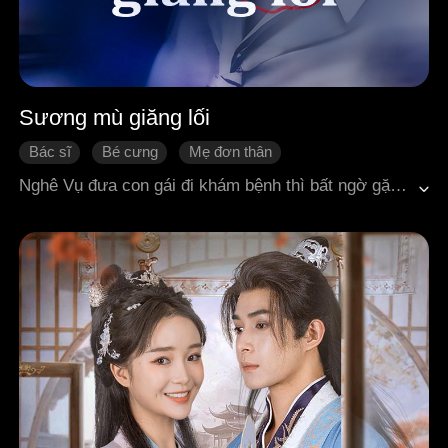
Sương mù giăng lối
Bác sĩ
Bé cưng
Mẹ đơn thân
Gương vỡ lại lành
Ngôn tình hiện đại
Nghê Vụ đưa con gái đi khám bệnh thì bất ngờ gặp lại người yêu cũ Bùi Hoài Duật. Năm xưa, vì bị cháu gái của anh ép buộc, hai người chỉ có thể yêu nhau trong bí mật. Sau đó cô mang thai song sinh rồi rời đi, chỉ giữ lại một đứa con gái bên mình. Bảy năm sau gặp lại, từ cảm giác quen thuộc mơ hồ đến khi nhận ra thân phận thật sự của cô, Bùi Hoài Duật bắt đầu hành trình theo đuổi lại người xưa. Cuối cùng, tình cảm tưởng đã vỡ tan cũng được hàn gắn, hai người quay về bên nhau.