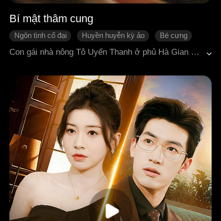
Bí mật thâm cung
Ngôn tình cổ đại
Huyền huyễn kỳ ảo
Bé cưng
Gương vỡ lại lành
Hoàng thượng
Con gái nhà nông Tô Uyển Thanh ở phủ Hà Gian vào cung làm phi, sinh cho vị hoàng đế lạnh lùng Tiêu Hoàn hai hoàng tử. Bề ngoài nàng vinh hoa phú quý, nhưng lại cất giấu một bí mật kinh thiên: hai đứa con của nàng vào ban đêm sẽ biến thành những con báo đen con. Vì thế, nàng ngày đêm sống trong lo sợ, dốc hết sức che giấu sự thật giữa chốn hậu cung đầy rẫy nguy cơ. Trong quá trình đó, nàng bị hoàng hậu, Lệ quý phi và các thế lực khác chèn ép, hãm hại, mối quan hệ với hoàng đế Tiêu Hoàn cũng vì muôn vàn hiểu lầm mà khi gần khi xa. Cuối cùng, bí mật của hai đứa trẻ bị phơi bày trước công chúng trong yến tiệc mừng sinh nhật sáu tuổi của thái tử Tiêu Triệt.