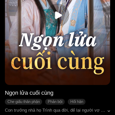
Ngọn lửa cuối cùng
Che giấu thân phận
Phản bội
Hối hận
Hôn nhân
Ngôn tình cổ đại
Con trưởng nhà họ Trình qua đời, để lại người vợ cả vừa mới cưới. Cha mẹ sai con thứ Trình Chấp Lễ nhận trách nhiệm thờ cúng cho cả hai phòng. Dù vợ chồng Trình Chấp Lễ và Hòa Nghênh Tử không bằng lòng, nhưng cũng không thể cãi lời bề trên. Trong thời gian lo việc thờ cúng cho hai phòng, do bị chị dâu khích bác, Trình Chấp Lễ dần thay lòng đổi dạ. Sau nhiều lần bị tổn thương, Hòa Nghênh Tử quyết định viết giấy hòa ly, rời khỏi nhà họ Trình. Nhưng ngay ngày rời đi, nàng lại mất mạng trong biển lửa…