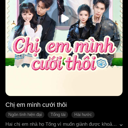
Chị em mình cưới thôi
Ngôn tình hiện đại
Tổng tài
Hài hước
Ngọt sủng
Cặp đôi oan gia
Cưới trước yêu sau
Hai chị em nhà họ Tống vì muốn giành được khoản tiền thưởng khổng lồ đã trở thành "con dâu chuyên nghiệp" của giới nhà giàu, gả cho hai anh em nhà họ Giang. Người chị có chỉ số võ lực cao đảm nhiệm việc "cải tạo" cậu em trai phong lưu ăn chơi, còn cô em gái tăng động, lắm lời thì phụ trách chữa lành người anh trai tự kỷ, u uất. Đến khi hai chị em thuận lợi hoàn thành nhiệm vụ, cầm tiền thưởng và chuẩn bị ly hôn, thì hai anh em nhà họ Giang không thể ngồi yên nữa.