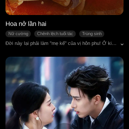
Hoa nở lần hai
Nữ cường
Chênh lệch tuổi tác
Trùng sinh
Kết hôn chớp nhoáng
Vả mặt
Đời này lại phải làm "mẹ kế" của vị hôn phu! Ở kiếp trước, Mục Thanh Từ bị vị hôn phu và cô em kế tính kế: mất hôn ước, bị một tên côn đồ làm nhục, bị đánh cắp điểm thi đại học và cả tương lai. Cuối cùng, vì một sự cố y tế, cô cùng đôi cẩu nam nữ kia đồng quy vu tận. Khi mở mắt lần nữa, cô quay về thời điểm vừa vào thành phố, trước khi gặp Lệ Đình Thâm. Lần này, cô quyết định lấy "chú Lệ" người đàn ông hơn mình mười bốn tuổi và thẳng tay đuổi vị hôn phu kiếp trước ra khỏi nhà.
Theo đuổi nam chính
Tình yêu thập niên xưa