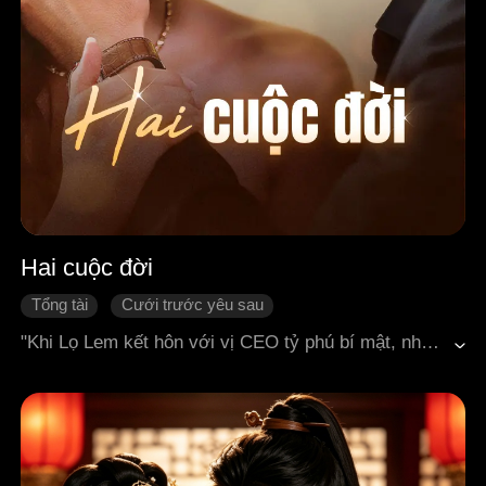
Hai cuộc đời
Tổng tài
Cưới trước yêu sau
Kết hôn chớp nhoáng
Lâu ngày sinh tình
"Khi Lọ Lem kết hôn với vị CEO tỷ phú bí mật, những tia lửa tình yêu nào sẽ bùng cháy giữa họ?
Ngôn tình hiện đại
Ngọt sủng