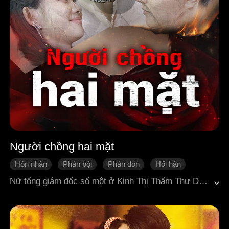
Người chồng hai mặt
Hôn nhân
Phản bội
Phản đòn
Hối hận
Ngôn tình hiện đại
Tổng tài
Nữ cường
Nữ tổng giám đốc số một ở Kinh Thị Thẩm Thư Dao bất ngờ phát hiện người chồng mẫu mực của mình là Cố Quân Từ, lại đang ngoại tình với một nữ sinh đại học mà cô đã tài trợ nhiều năm là Tô Nhược Hy ngay tại một buổi đấu giá. Đau lòng hơn, cô còn phát hiện Cố Quân Từ không chỉ dùng tiền của cô để nuôi tình nhân, mà còn âm thầm đầu độc cô trong thời gian dài, âm mưu chiếm đoạt toàn bộ gia sản. Thẩm Thư Dao quyết định "lấy độc trị độc", bày ra một cái bẫy hoàn hảo. Cuối cùng, cô khiến cặp đôi phản bội kia thân bại danh liệt, tự gánh hậu quả cho những gì đã gây ra.