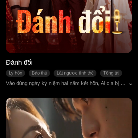
Đánh đổi
Ly hôn
Báo thù
Lật ngược tình thế
Tổng tài
Ngôn tình hiện đại
Vào đúng ngày kỷ niệm hai năm kết hôn, Alicia bị bỏ thuốc và tỉnh dậy trên giường của một người đàn ông xa lạ. Ngay sau đó, cô phát hiện chồng mình là Joshua đã ngoại tình với nữ ca sĩ nổi tiếng Lilliana, thậm chí cô ta còn đang mang thai. Alicia quyết định ra đi tay trắng, chấm dứt cuộc hôn nhân đầy dối trá. Còn người đàn ông xa lạ kia? Đó chính là Caden, em trai cùng cha khác mẹ của Joshua, kẻ thù không đội trời chung từ thuở nhỏ của cô, đồng thời cũng là người quyền lực nhất thành phố. Caden muốn giành quyền thừa kế gia tộc, còn Alicia chỉ có một mục tiêu: hủy diệt Joshua. Với thân phận bí mật là nhà soạn nhạc thiên tài Iris, Alicia từng bước vạch trần việc Lilliana giả hát và đánh cắp các ca khúc của người khác. Không dừng lại ở đó, cô còn phát hiện Joshua đã cướp mất chiến thắng của mình trong một cuộc thi nhiều năm trước, và chính âm mưu ấy đã dẫn đến vụ tai nạn máy bay cướp đi sinh mạng cha mẹ cô. Giờ đây, Alicia bắt đầu thu thập chứng cứ, từng bước lật đổ tất cả những kẻ đã hãm hại mình. Trong khi đó, Caden liên tục xuất hiện để cứu cô khỏi nguy hiểm. Mối quan hệ giữa họ dần thay đổi, từ thù địch sang một thứ tình cảm sâu sắc hơn. Lần này, Alicia sẽ không còn là nạn nhân. Cô sẽ phản công bằng tất cả những gì mình có.