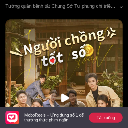
Tiếc nuối
Thế thân
Công chúa
Tướng quân bệnh tật Chung Sở Tư phụng chỉ triều đình, bị buộc phải cưới Lý Dung Ngọc, công chúa vừa trở về sau thời gian làm con tin. Một cuộc hôn nhân bắt đầu từ sự ép buộc của quyền lực hoàng gia, nhưng lại ẩn giấu một mối liên kết bí mật có thể đảo lộn vận mệnh của cả hai. Hắn chán ghét cuộc hôn nhân này, nàng cũng luôn đề phòng và giữ khoảng cách. Trong không gian nhỏ hẹp của phủ tướng quân, hai người không ngừng dò xét và kiềm chế lẫn nhau. Thế nhưng khi âm mưu trong triều đình dần nổi lên, những vụ hãm hại từ thân tộc liên tiếp xảy ra, hai người vốn như người xa lạ lại bị buộc phải gắn kết, cùng nhau vượt qua hiểm nguy giữa đao kiếm. Khi quá khứ bị che giấu dần dần được hé lộ, bí mật trong lòng hắn và chấp niệm nàng mang theo bất ngờ đan xen. Cuộc hôn nhân bắt đầu từ tính toán này, rốt cuộc sẽ đi về đâu?
MoboReels – Ứng dụng số 1 để
Tải xuống
thưởng thức phim ngắn