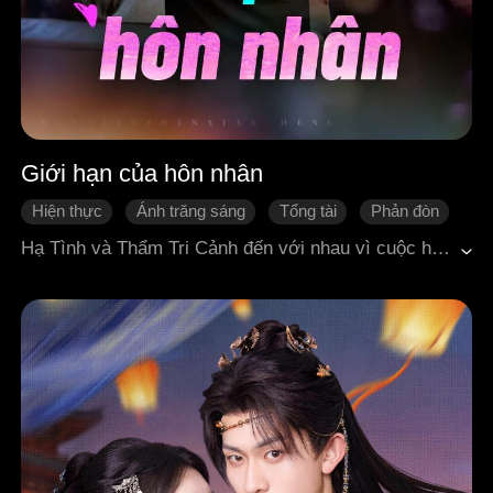
Giới hạn của hôn nhân
Hiện thực
Ánh trăng sáng
Tổng tài
Phản đòn
Hối hận
Ngôn tình hiện đại
Hạ Tình và Thẩm Tri Cảnh đến với nhau vì cuộc hôn nhân liên kết giữa hai gia tộc. Hai người kết hôn trước rồi mới nảy sinh tình cảm. Không ngờ cuộc sống hôn nhân đang êm ấm của họ lại bị Bạch Lạc Lạc, cô gái có ngoại hình giống hệt mối tình đầu của Thẩm Tri Cảnh phá vỡ. Thẩm Tri Cảnh nhiều lần đứng ra bảo vệ Bạch Lạc Lạc, hết lần này đến lần khác chạm vào giới hạn chịu đựng của Hạ Tình. Cuối cùng không thể nhẫn nhịn thêm, Hạ Tình quyết định một mình sinh con và ly hôn với Thẩm Tri Cảnh. Đến khi ấy Thẩm Tri Cảnh mới hối hận không kịp, muốn theo đuổi lại Hạ Tình. Nhưng lúc này, Hạ Tình đã tìm được hạnh phúc thuộc về riêng mình.