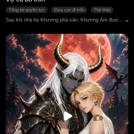
Tổng tài quyền lực
Đưa con đi trốn
Thế thân
Đời sống đô thị
Mang thai
Sau khi nhà họ Khương phá sản, Khương Âm được Bùi Cảnh Xuyên cưu mang, hai người duy trì mối quan hệ hợp đồng trong ba năm. Khi hạn hợp đồng kết thúc, Khương Âm quyết định chia tay, nhưng lại phát hiện mình đã mang thai ngoài ý muốn. Cô giấu kín chuyện mang thai, một mình đối mặt với tất cả, vừa phải chăm sóc người mẹ bạo bệnh, vừa phải trốn tránh sự theo đuổi bá đạo của Bùi Cảnh Xuyên, lại còn vấp phải sự gây khó dễ và hãm hại ác ý từ Bạch Hân Hân. Bùi Cảnh Xuyên bề ngoài có vẻ như chỉ giả vờ thân thiết với Bạch Hân Hân, nhưng thực chất anh đã động lòng với Khương Âm từ lâu. Sau khi biết được sự thật chuyện mang thai, anh hoàn toàn tỉnh ngộ, bật chế độ theo đuổi lại vợ, quét sạch mọi trở ngại. Cuối cùng, hai người hóa giải được hiểu lầm nhiều năm, buông bỏ ân oán quá khứ, thuận lợi kết hôn sinh con và đón nhận một kết cục viên mãn.