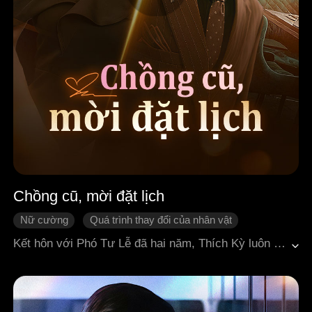
Chồng cũ, mời đặt lịch
Nữ cường
Quá trình thay đổi của nhân vật
Vả mặt
Phản đòn
Hối hận
Ngôn tình hiện đại
Kết hôn với Phó Tư Lễ đã hai năm, Thích Kỳ luôn nhẫn nhịn trước những lần khiêu khích không ngừng của mụ bồ già. Cho đến khi nhìn thấu sự lạnh lùng và thờ ơ của chồng, cô dứt khoát ném tờ thỏa thuận ly hôn xuống. Phó Tư Lễ ban đầu chỉ cười khẩy, cho rằng cô chẳng qua chỉ làm mình làm mẩy, sớm muộn gì cũng sẽ quay về. Nào ngờ Thích Kỳ quay lại với nghề y năm xưa, lột xác trở thành bàn tay vàng khoa nam học danh tiếng trong giới. Còn bồ nhí luôn được Phó Tư Lễ coi là ân nhân cứu mạng, hóa ra lại là một học giả hàng fake, bằng cấp giả, nói dối chồng chất, lừa anh suốt bao năm. Đến khi Phó Tư Lễ hối hận, quyết tâm theo đuổi lại vợ cũ, đuổi đến tận khoa nam học. Thích Kỳ cầm châm bạc cười nhạt: Chồng cũ, muốn tôi châm cứu cho anh vài cây không?