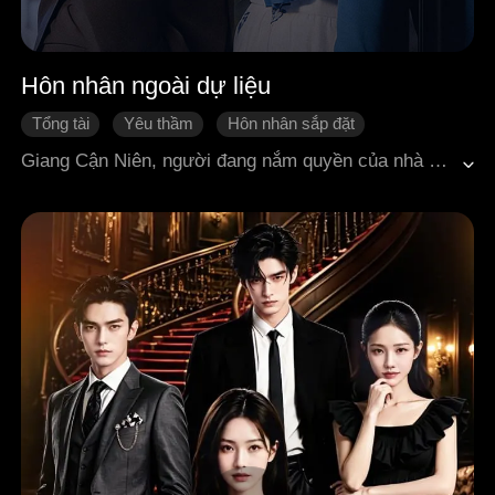
Hôn nhân ngoài dự liệu
Tổng tài
Yêu thầm
Hôn nhân sắp đặt
Cưới trước yêu sau
Ngọt sủng
Ngôn tình hiện đại
Giang Cận Niên, người đang nắm quyền của nhà họ Giang, nổi tiếng là người tự kiềm chế, giữ lễ, tính tình lạnh nhạt. Dù hai nhà Giang – Thẩm đã sớm có hôn ước, cũng chẳng ai đem anh gắn liền với Thẩm Nam Chi. Trong suốt những năm ấy, ngay cả Thẩm Nam Chi cũng nghĩ như vậy. Giang Cận Niên nhiều năm sống ở nước ngoài, tính cách lạnh lùng, quanh năm suốt tháng không mấy khi về nước, hai người hầu như không có cơ hội gặp mặt. Dù có gặp, Thẩm Nam Chi vẫn luôn né tránh anh. Cô chưa từng nghĩ rằng hôn ước giữa hai nhà lại do trùng hợp mà rơi vào chính cô và Giang Cận Niên, càng không ngờ rằng sau khi đăng ký kết hôn, anh lại cưng cô như cưng trứng, hứng như hứng hoa.