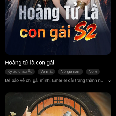
Hoàng tử là con gái
Kỳ ảo châu Âu
Vả mặt
Nữ giả nam
Nô lệ
Cứu rỗi
Để bảo vệ chị gái mình, Emeriel cải trang thành nam hầu khi cả hai chị em bị bán làm nô lệ cho vương quốc thú nhân Urai. Nhưng Emeriel không phải một con người bình thường. Cô là một Syren cực kỳ hiếm có, người duy nhất có thể xoa dịu Daemonikai, vị thú vương đang rơi vào trạng thái cuồng hóa mất kiểm soát. Trong quá trình tiếp xúc, cả hai dần nảy sinh tình cảm với nhau. Trong khi đó, Sinai vì ghen ghét mà không ngừng tìm cách hãm hại cô; lãnh chúa đầy tham vọng Zaiper âm thầm giăng bẫy để lợi dụng cô; còn Vladya, kẻ mang lời nguyền đáng sợ, lại dần trở nên ám ảnh với em gái của Emeriel. Giữa vô vàn âm mưu chết người và những cuộc tranh đấu quyền lực, Emeriel phải cố gắng che giấu thân phận thật của mình, đồng thời bảo vệ những người cô yêu thương. Không ai ngờ rằng, người cuối cùng có thể phá giải lời nguyền đeo bám thú vương suốt bao năm lại chính là cô. Và cũng từ đó, vận mệnh của cả vương quốc thú nhân hoàn toàn thay đổi.