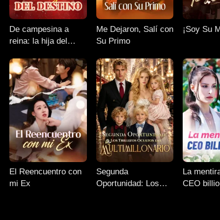
De campesina a
Me Dejaron, Salí con
¡Soy Su 
reina: la hija del
Su Primo
destino
El Reencuentro con
Segunda
La mentir
mi Ex
Oportunidad: Los
CEO billio
Trillizos Ocultos del
Multimillonario