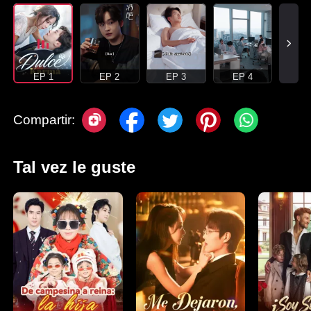
EP 1
EP 2
EP 3
EP 4
Compartir:
Tal vez le guste