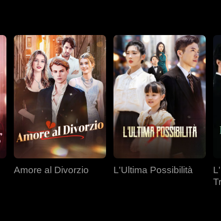
a di Capodanno, Albert ricevette la notizia devastante. Rovesciò 
uell'ingiustizia.
Amore al Divorzio
L'Ultima Possibilità
L
T