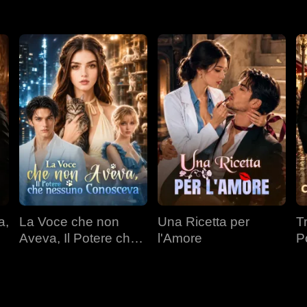
a,
La Voce che non
Una Ricetta per
T
Aveva, Il Potere che
l'Amore
P
nessuno Conosceva
Mi