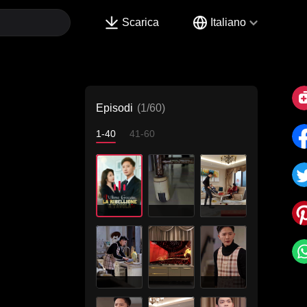
Scarica
Italiano
Episodi
(1/60)
1-40
41-60