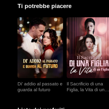
vederlo. Dopo aver preparato il banchetto della Vigili
Ti potrebbe piacere
banchetto, dichiarando che non avrebbe più tollerato q
Di' addio al passato e
Il Sacrificio di una
guarda al futuro
Figlia, la Vita di un
Figlio