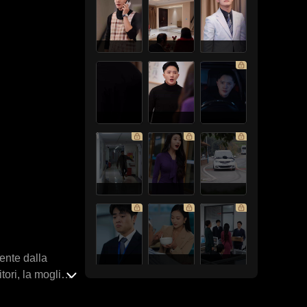
ente dalla
tori, la moglie
orrevano a