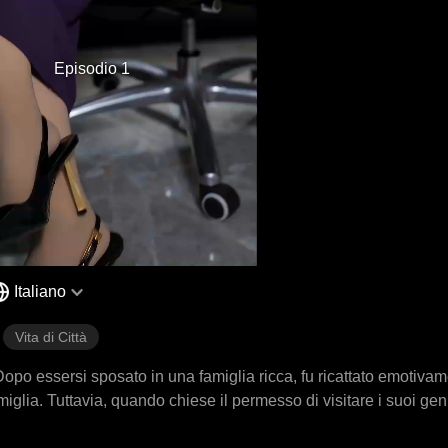
Episodio 1
Italiano
Vita di Città
Dopo essersi sposato in una famiglia ricca, fu ricattato emotivam
iglia. Tuttavia, quando chiese il permesso di visitare i suoi geni
 tragedia, i suoi genitori morirono in un incidente d'auto mentre c