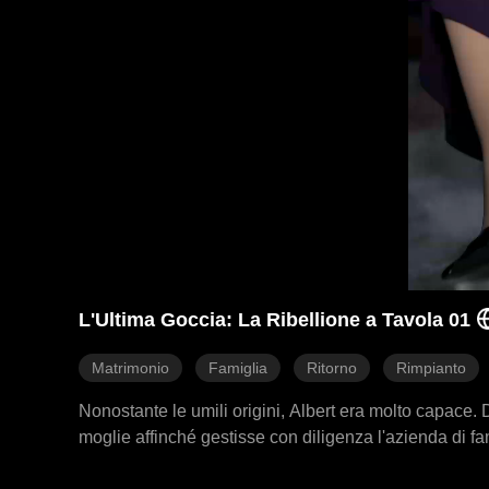
L'Ultima Goccia: La Ribellione a Tavola 01
Matrimonio
Famiglia
Ritorno
Rimpianto
Nonostante le umili origini, Albert era molto capace. 
moglie affinché gestisse con diligenza l'azienda di fam
non solo rifiutò, ma gli limitò anche la libertà. In una