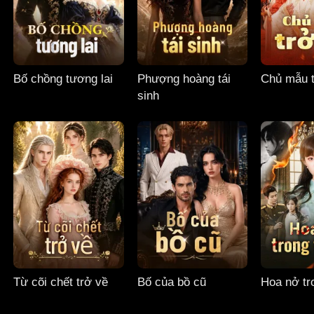
Bố chồng tương lai
Phượng hoàng tái
Chủ mẫu t
sinh
Từ cõi chết trở về
Bố của bồ cũ
Hoa nở tro