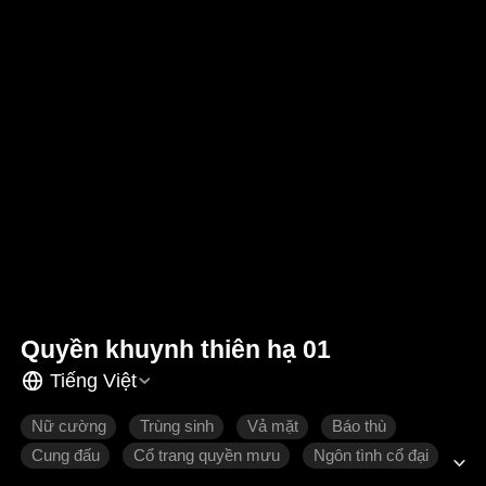
Quyền khuynh thiên hạ 01
Tiếng Việt
Nữ cường
Trùng sinh
Vả mặt
Báo thù
Cung đấu
Cổ trang quyền mưu
Ngôn tình cổ đại