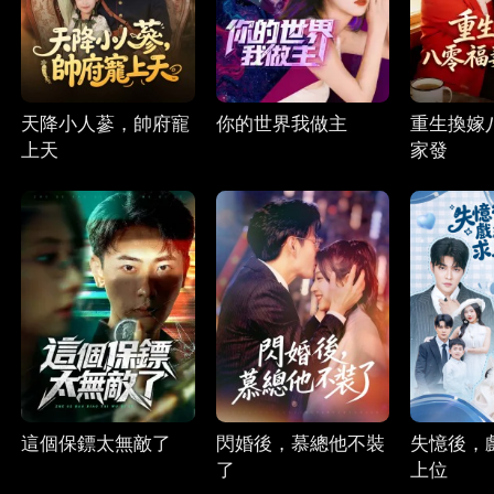
天降小人蔘，帥府寵
你的世界我做主
重生換嫁
上天
家發
這個保鏢太無敵了
閃婚後，慕總他不裝
失憶後，
了
上位