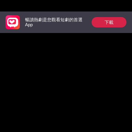
推薦榜單
暢讀熱劇是您觀看短劇的首選
下載
App
裴總今天又在偷偷寵
狼族的第一位男王
出獄後，
后：玫瑰從枷鎖中綻
太虐翻全
放