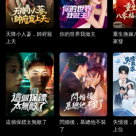
天降小人蔘，帥府寵
你的世界我做主
重生換嫁
上天
家發
這個保鏢太無敵了
閃婚後，慕總他不裝
失憶後，
了
上位