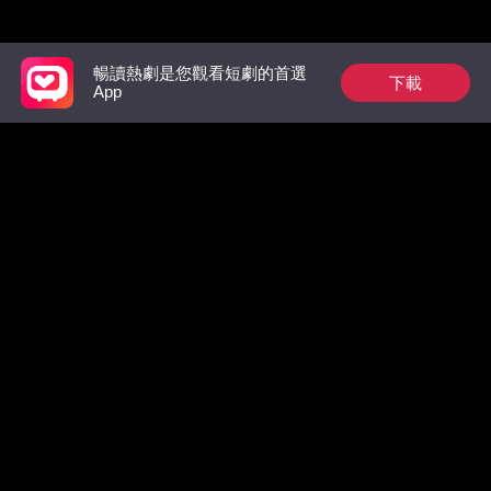
推薦榜單
暢讀熱劇是您觀看短劇的首選
下載
App
狼族的第一位男王
祁總別作了，家後是
為奴三年
后：玫瑰從枷鎖中綻
真的想跟您離婚了
王的掌中
放