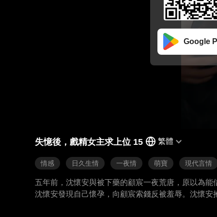
Google P
失憶後，戲精女主求上位 15
繁體
情感
日久生情
一夜情
萌寶
現代言情
五年前，沈懷安與被下藥的顧宸一夜荒唐，原以為能
沈懷安發現自己懷孕，向顧宸索錢反被羞辱。沈懷安
顧家。本以為能過上富太太的生活，不料顧宸一日甦