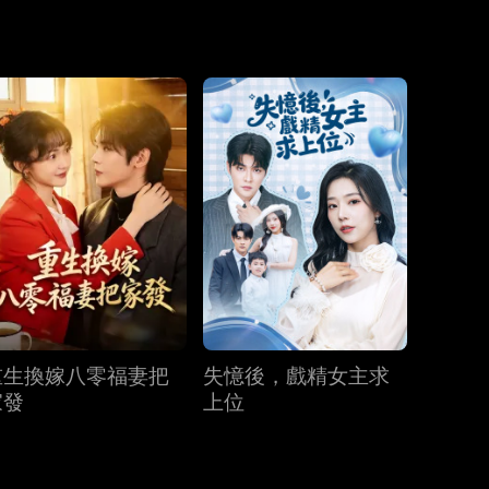
第19集
第20集
第21集
第22集
第23集
第24集
第25集
第26集
第27集
重生換嫁八零福妻把
失憶後，戲精女主求
第28集
第29集
第30集
家發
上位