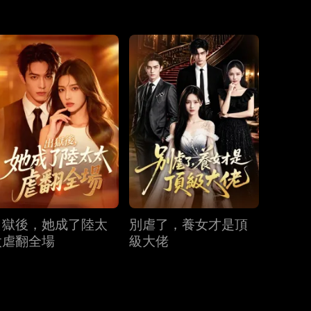
第31集
第32集
第33集
第34集
第35集
第36集
第37集
第38集
第39集
第40集
出獄後，她成了陸太
別虐了，養女才是頂
太虐翻全場
級大佬