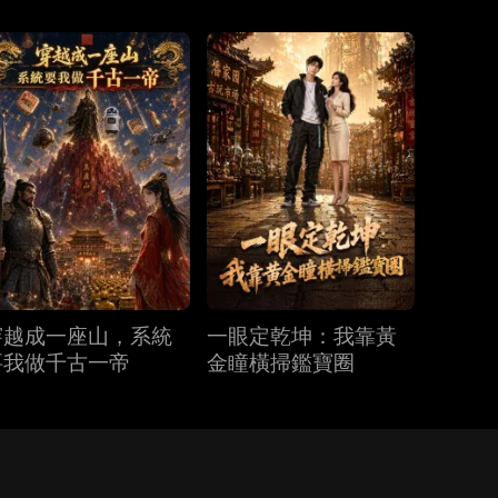
穿越成一座山，系統
一眼定乾坤：我靠黃
要我做千古一帝
金瞳橫掃鑑寶圈