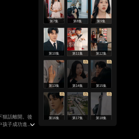
第7集
第8集
第9集
第10集
第11集
第12集
第13集
第14集
第15集
下狠話離開。後
第16集
第17集
第18集
中孩子成功進入
自己，一家三口