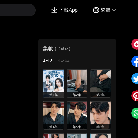
下載App
繁體
集數
(15/62)
1-40
41-62
第1集
第2集
第3集
第4集
第5集
第6集