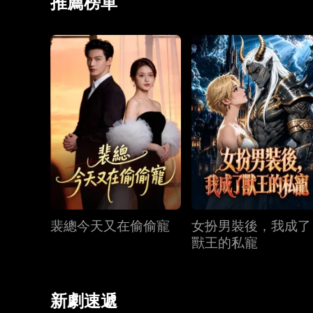
推薦榜單
裴總今天又在偷偷寵
女扮男裝後，我成了
獸王的私寵
新劇速遞