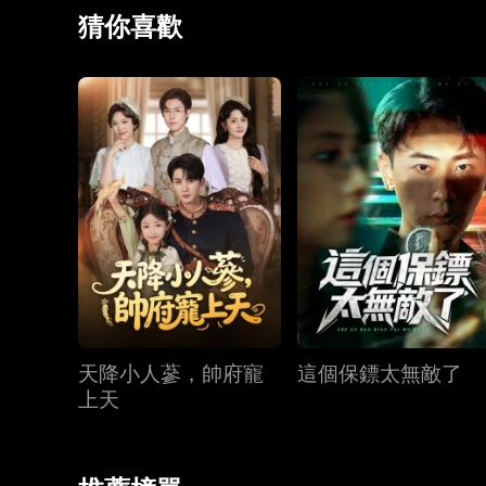
幸福美滿。
猜你喜歡
天降小人蔘，帥府寵
這個保鏢太無敵了
上天