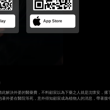
lay
App Store
借此解決外婆的醫藥費，不料顧宸以為下藥之人就是沈懷安，撂
抱著外婆在醫院等死，意外得知顧宸成為植物人的消息，帶著腹
醒，醫生斷言一個月後將恢復記憶。沈懷安千方百計讓顧宸愛上