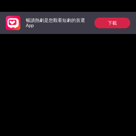
推薦榜單
暢讀熱劇是您觀看短劇的首選
下載
App
裴總今天又在偷偷寵
祁總別作了，家後是
出獄後，
真的想跟您離婚了
太虐翻全