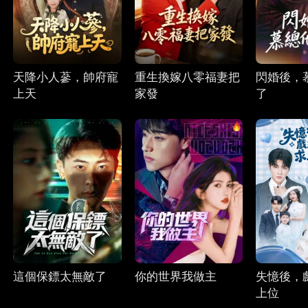
天降小人蔘，帥府寵
重生換嫁八零福妻把
閃婚後，
上天
家發
了
這個保鏢太無敵了
你的世界我做主
失憶後，
上位