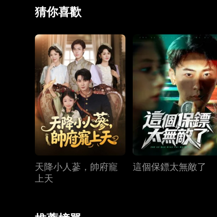
幸福美滿。
猜你喜歡
天降小人蔘，帥府寵
這個保鏢太無敵了
上天