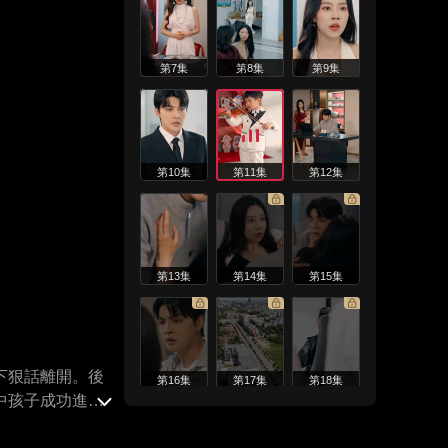
第7集
第8集
第9集
第10集
第11集
第12集
第13集
第14集
第15集
下狠話離開。後
第16集
第17集
第18集
中孩子成功進入
自己，一家三口