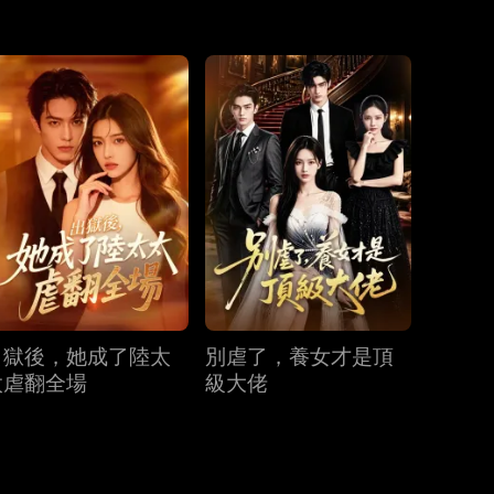
第31集
第32集
第33集
第34集
第35集
第36集
第37集
第38集
第39集
第40集
出獄後，她成了陸太
別虐了，養女才是頂
太虐翻全場
級大佬