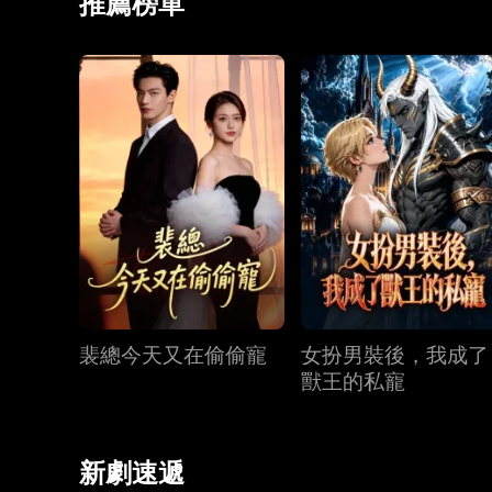
推薦榜單
裴總今天又在偷偷寵
女扮男裝後，我成了
獸王的私寵
新劇速遞