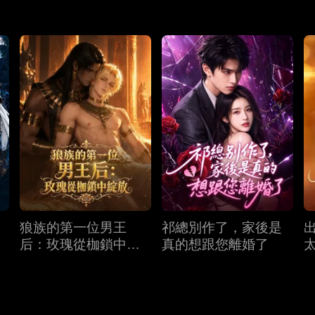
狼族的第一位男王
祁總別作了，家後是
后：玫瑰從枷鎖中綻
真的想跟您離婚了
放