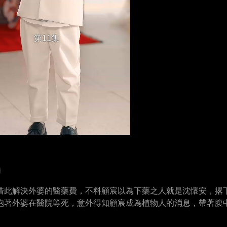
第11集
借此解決外婆的醫藥費，不料顧宸以為下藥之人就是沈懷安，撂
抱著外婆在醫院等死，意外得知顧宸成為植物人的消息，帶著腹
醒，醫生斷言一個月後將恢復記憶。沈懷安千方百計讓顧宸愛上