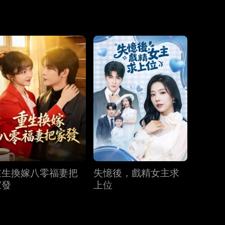
第19集
第20集
第21集
第22集
第23集
第24集
第25集
第26集
第27集
重生換嫁八零福妻把
失憶後，戲精女主求
第28集
第29集
第30集
家發
上位