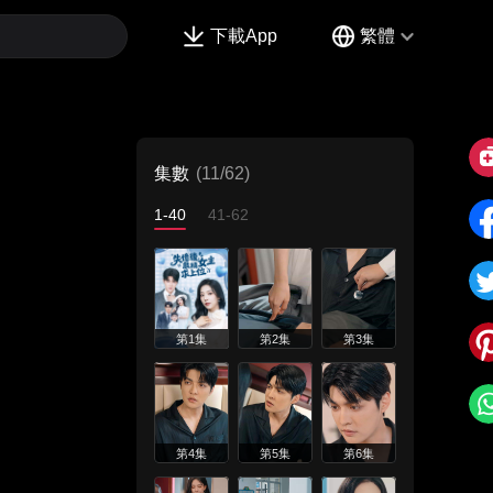
下載App
繁體
集數
(11/62)
1-40
41-62
第1集
第2集
第3集
第4集
第5集
第6集