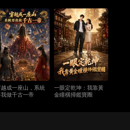
穿越成一座山，系統
一眼定乾坤：我靠黃
要我做千古一帝
金瞳橫掃鑑寶圈