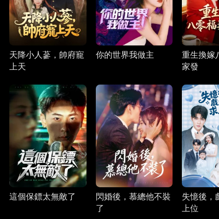
天降小人蔘，帥府寵
你的世界我做主
重生換嫁
上天
家發
這個保鏢太無敵了
閃婚後，慕總他不裝
失憶後，
了
上位