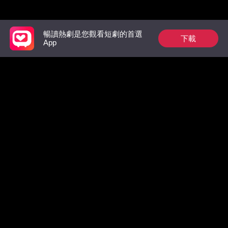
推薦榜單
暢讀熱劇是您觀看短劇的首選
下載
App
裴總今天又在偷偷寵
狼族的第一位男王
出獄後，
后：玫瑰從枷鎖中綻
太虐翻全
放