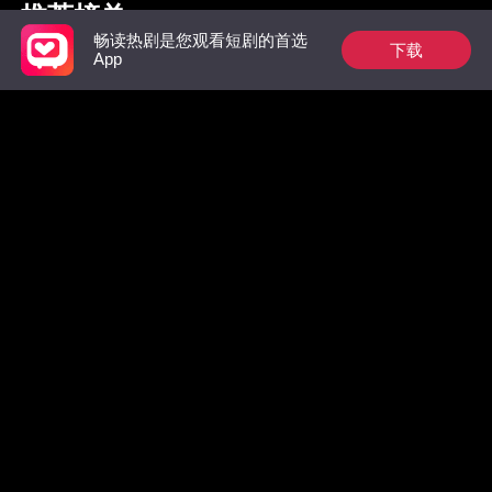
推荐榜单
畅读热剧是您观看短剧的首选
下载
App
枭爷夫人她来自农村
祁总别作了，太太是
惊！墨总
真的想跟您离婚了
数，拒绝