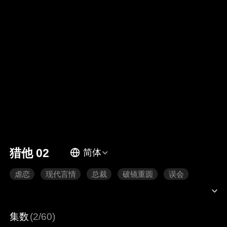
猎他 02
简体
虐恋
现代言情
总裁
破镜重圆
误会
集数
(2/60)