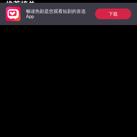
推荐榜单
畅读热剧是您观看短剧的首选
下载
App
枭爷夫人她来自农村
祁总别作了，太太是
惊！墨总
真的想跟您离婚了
数，拒绝