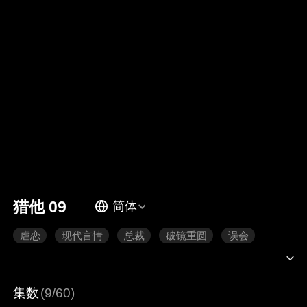
猎他 09
简体
虐恋
现代言情
总裁
破镜重圆
误会
集数
(9/60)