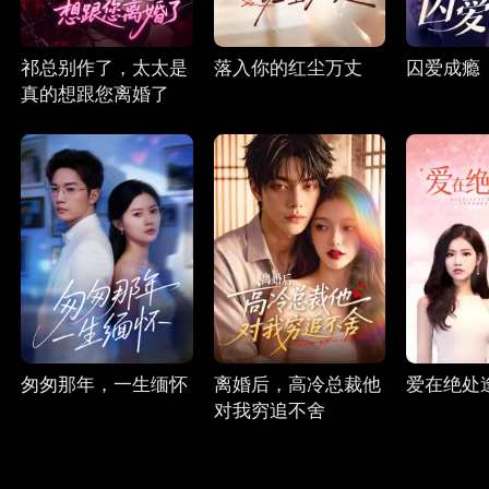
祁总别作了，太太是
落入你的红尘万丈
囚爱成瘾
真的想跟您离婚了
匆匆那年，一生缅怀
离婚后，高冷总裁他
爱在绝处
对我穷追不舍