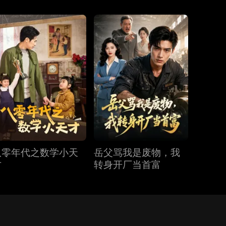
八零年代之数学小天
岳父骂我是废物，我
才
转身开厂当首富