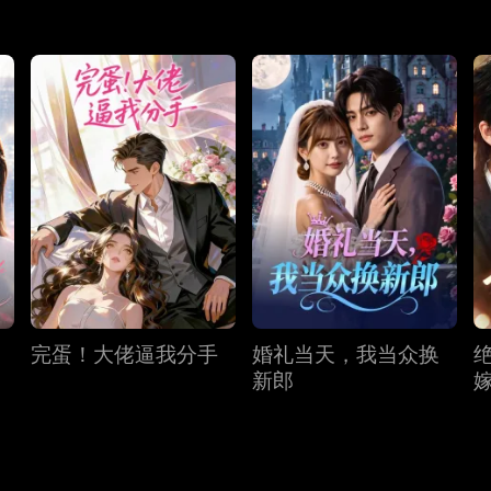
完蛋！大佬逼我分手
婚礼当天，我当众换
新郎