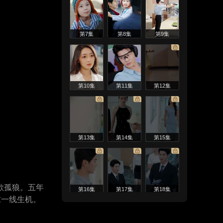
第7集
第8集
第9集
第10集
第11集
第12集
第13集
第14集
第15集
欲孤狼。五年
第16集
第17集
第18集
求一线生机。