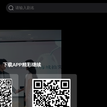
下载APP精彩继续