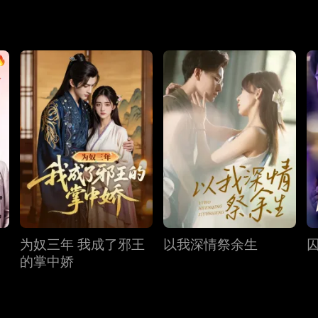
为奴三年 我成了邪王
以我深情祭余生
的掌中娇