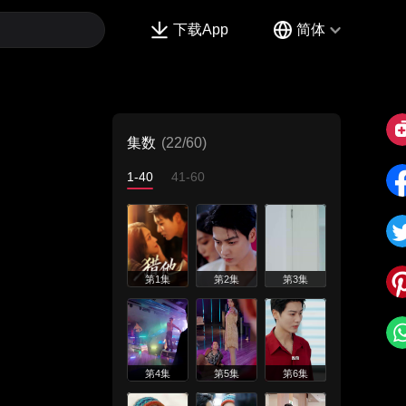
下载App
简体
集数
(22/60)
1-40
41-60
第1集
第2集
第3集
第4集
第5集
第6集