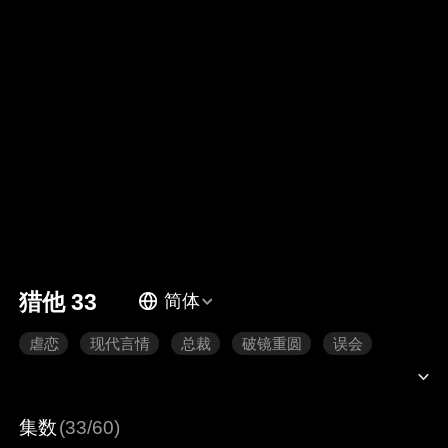
猎他 33
简体
虐恋
现代言情
总裁
破镜重圆
误会
集数
(33/60)