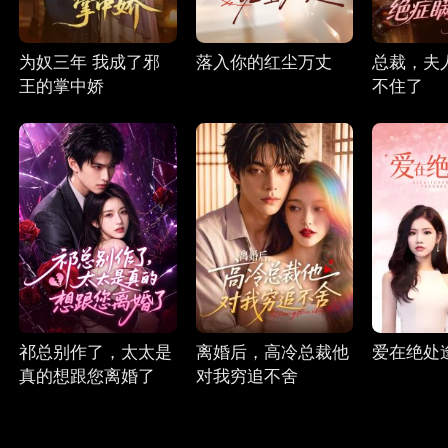
为奴三年 我成了邪
落入你的红尘万丈
总裁，夫
王的掌中娇
不住了
祁总别作了，太太是
离婚后，高冷总裁他
爱在绝处
真的想跟您离婚了
对我穷追不舍