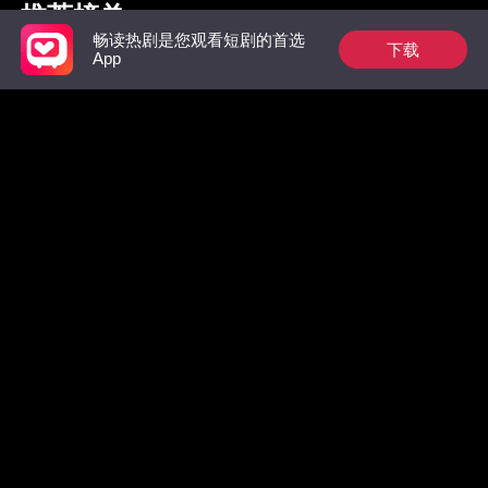
推荐榜单
畅读热剧是您观看短剧的首选
下载
App
枭爷夫人她来自农村
完蛋！大佬逼我分手
为奴三年
王的掌中