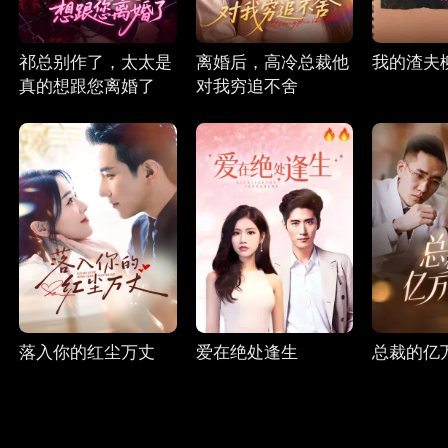
祁总别作了，太太是
离婚后，高冷总裁他
我的渣夫
真的想跟您离婚了
对我穷追不舍
落入你的红尘万丈
爱在绝处逢生
总裁的亿