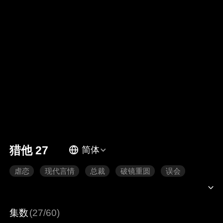
猎他 27
简体
虐恋
现代言情
总裁
破镜重圆
误会
集数
(27/60)