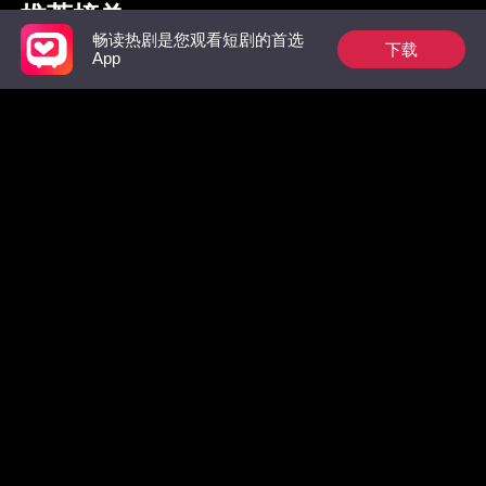
推荐榜单
畅读热剧是您观看短剧的首选
下载
App
枭爷夫人她来自农村
祁总别作了，太太是
羔羊
真的想跟您离婚了