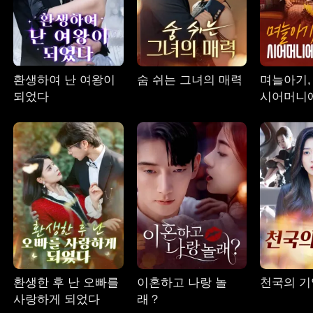
환생하여 난 여왕이
숨 쉬는 그녀의 매력
며늘아기,
되었다
시어머니
다오
환생한 후 난 오빠를
이혼하고 나랑 놀
천국의 기
사랑하게 되었다
래？