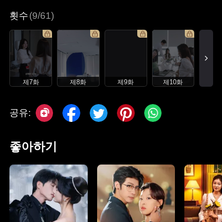
횟수
(9/61)
제7화
제8화
제9화
제10화
공유:
좋아하기