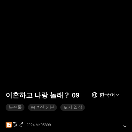
이혼하고 나랑 놀래？ 09
한국어
복수물
숨겨진 신분
도시 일상
2024-VK05899