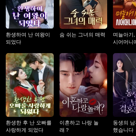
환생하여 난 여왕이
숨 쉬는 그녀의 매력
며늘아기,
되었다
시어머니
다오
환생한 후 난 오빠를
이혼하고 나랑 놀
동생의 남
사랑하게 되었다
래？
했습니다