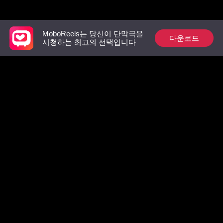
추천 리스트
MoboReels는 당신이 단막극을
다운로드
시청하는 최고의 선택입니다
우당탕탕! 소초가 도
시로 간다!