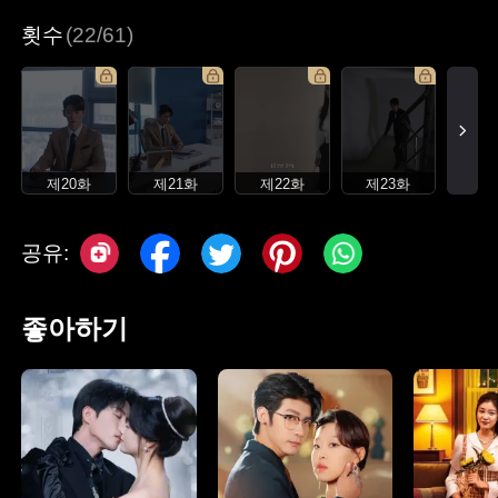
횟수
(22/61)
제20화
제21화
제22화
제23화
공유:
좋아하기