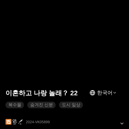
이혼하고 나랑 놀래？ 22
한국어
복수물
숨겨진 신분
도시 일상
2024-VK05899