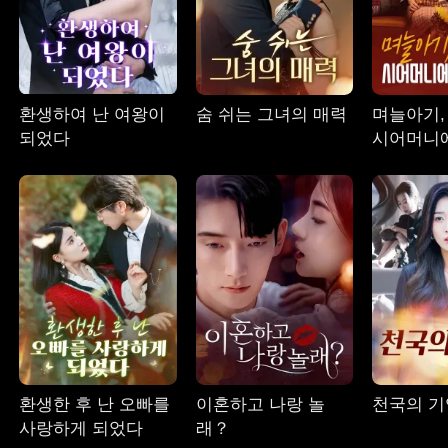
환생하여 난 여왕이
숨 쉬는 그녀의 매력
며늘아기,
되었다
시어머니
다오
환생한 후 난 오빠를
이혼하고 나랑 놀
천국의 기
사랑하게 되었다
래？