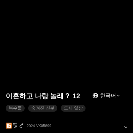
이혼하고 나랑 놀래？ 12
한국어
복수물
숨겨진 신분
도시 일상
2024-VK05899