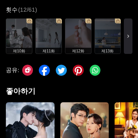
횟수
(12/61)
제10화
제11화
제12화
제13화
공유:
좋아하기