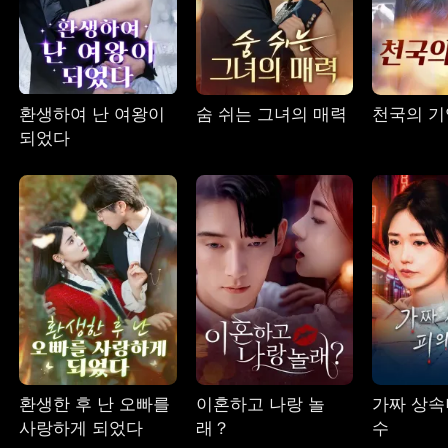
환생하여 난 여왕이
숨 쉬는 그녀의 매력
천국의 기
되었다
환생한 후 난 오빠를
이혼하고 나랑 놀
가짜 상속
사랑하게 되었다
래？
수