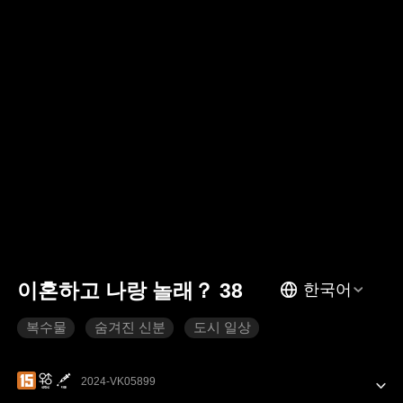
이혼하고 나랑 놀래？ 38
한국어
복수물
숨겨진 신분
도시 일상
2024-VK05899