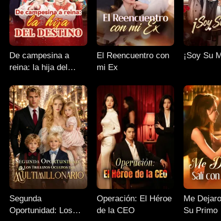
De campesina a
El Reencuentro con
¡Soy Su 
reina: la hija del
mi Ex
destino
Segunda
Operación: El Héroe
Me Dejaro
Oportunidad: Los
de la CEO
Su Primo