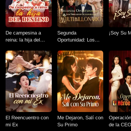
De campesina a
Segunda
¡Soy Su 
reina: la hija del
Oportunidad: Los
destino
Trillizos Ocultos del
Multimillonario
El Reencuentro con
Me Dejaron, Salí con
Operación
mi Ex
Su Primo
de la CE