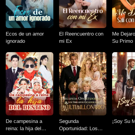
Ecos de un amor
El Reencuentro con
Me Dejaro
ignorado
mi Ex
Su Primo
De campesina a
Segunda
¡Soy Su 
reina: la hija del
Oportunidad: Los