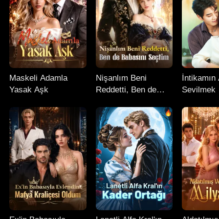
Maskeli Adamla
Nişanlım Beni
İntikamın 
Yasak Aşk
Reddetti, Ben de
Sevilmek
Babasını Seçtim