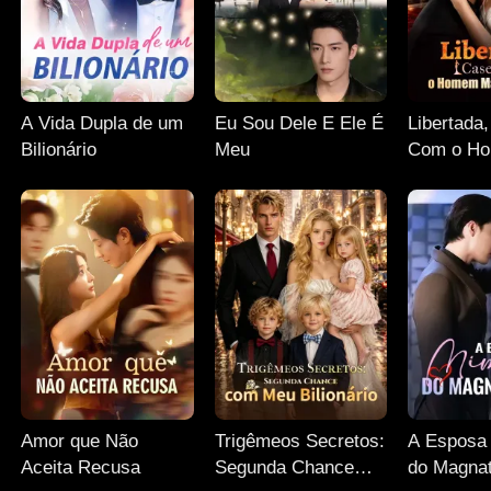
A Vida Dupla de um
Eu Sou Dele E Ele É
Libertada
Bilionário
Meu
Com o H
Poderoso
Amor que Não
Trigêmeos Secretos:
A Esposa
Aceita Recusa
Segunda Chance
do Magnat